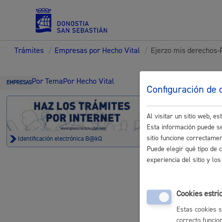
Trámites
/
Empresas por Hecho Vital
/
Ejerzo mis derechos-P
Servicios
Trámi
Por Tema
Por Hecho Vital
EMPRESAS
Configuración de 
Al visitar un sitio web, 
Padrón y asuntos personales
Esta información puede se
sitio funcione correctame
Identificación electrónica B@kQ
Ejerzo mis
Puede elegir qué tipo de 
experiencia del sitio y l
Inscripción
Servicios sociales
Cookies estri
Registro g
Estas cookies s
electrónico
correcto funcio