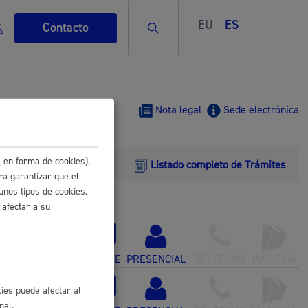
EU
ES
Buscar
Contacto
Nota legal
Sede electrónica
 en forma de cookies).
Listado completo de Trámites
s
ra garantizar que el
unos tipos de cookies.
 afectar a su
ismo
ONLINE
PRESENCIAL
TELÉFONO
MÁQUINA
con certificado
ies puede afectar al
nal.