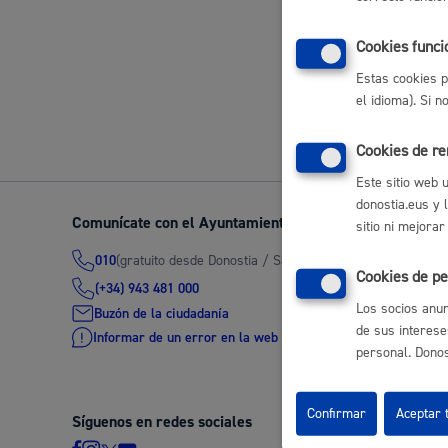
Movilidad
Cookies funci
Estas cookies p
Volver a
el idioma). Si 
Cookies de r
Seguridad ciudadana y emergencias
Este sitio web 
donostia.eus y 
Comunícate con el Ayuntamiento de Donostia / San Seb
sitio ni mejorar
(gratuito desde Donostia / San Sebastián)
010
Cookies de pe
Salud Pública, animales y consumo
(+34) 943 481 000
Los socios anun
Buzón de la ciudadanía
de sus interese
Informar de un error en la web
personal. Donost
Infancia y juventud
Confirmar
Aceptar 
Síguenos en redes sociales