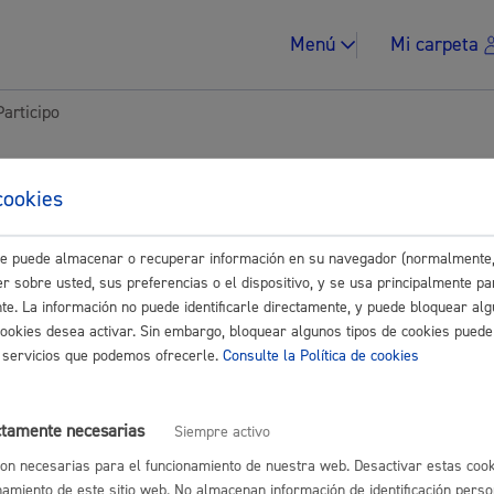
Menú
Mi carpeta
articipo
tes para Empresas
cookies
este puede almacenar o recuperar información en su navegador (normalmente,
Impuestos y multa
Buscar
r sobre usted, sus preferencias o el dispositivo, y se usa principalmente pa
nte. La información no puede identificarle directamente, y puede bloquear alg
 derechos-Participo
cookies desea activar. Sin embargo, bloquear algunos tipos de cookies puede
os servicios que podemos ofrecerle.
Consulte la Política de cookies
 en el Registro de representantes
* Online con certificado electrónico
Vivienda y urban
ctamente necesarias
Siempre activo
eneral: presentar alegaciones o recursos en un expediente
* Online 
on necesarias para el funcionamiento de nuestra web. Desactivar estas cook
namiento de este sitio web. No almacenan información de identificación perso