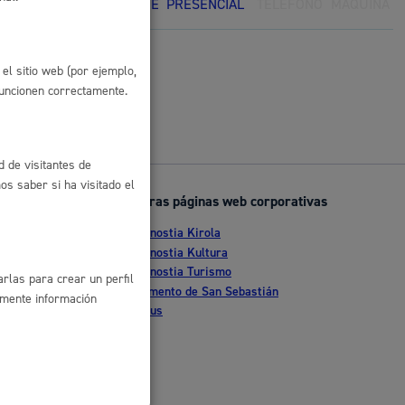
ONLINE
PRESENCIAL
TELÉFONO
MÁQUINA
 residuos y medioambiente
el sitio web (por ejemplo,
funcionen correctamente.
d de visitantes de
s saber si ha visitado el
Otras páginas web corporativas
Donostia Kirola
co y empleo
nte
Donostia Kultura
Donostia Turismo
rlas para crear un perfil
tia
Fomento de San Sebastián
amente información
Dbus
humanos y convivencia