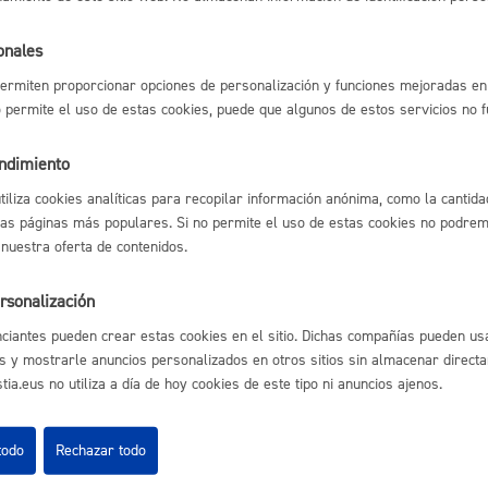
Espacio público,
onales
ermiten proporcionar opciones de personalización y funciones mejoradas en 
l índice
Volver atrás
no permite el uso de estas cookies, puede que algunos de estos servicios no 
endimiento
Euskera
utiliza cookies analíticas para recopilar información anónima, como la cantida
las páginas más populares. Si no permite el uso de estas cookies no podremo
astián
Enlaces útiles
 nuestra oferta de contenidos.
Ofertas de empleo
rsonalización
Desarrollo económi
Perfil del contrata
Sede electrónica
ciantes pueden crear estas cookies en el sitio. Dichas compañías pueden usa
Mapas - GeoDonos
s y mostrarle anuncios personalizados en otros sitios sin almacenar direct
Sala de prensa
ia.eus no utiliza a día de hoy cookies de este tipo ni anuncios ajenos.
Mapa web
Igualdad, derechos 
todo
Rechazar todo