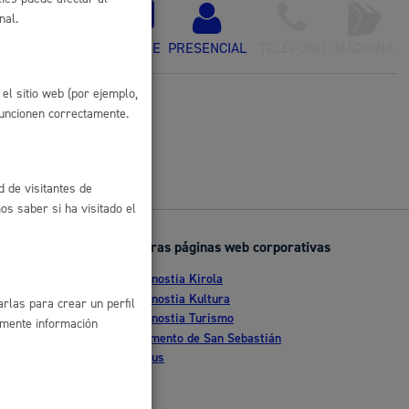
con certificado
nal.
 residuos y medioambiente
ONLINE
PRESENCIAL
TELÉFONO
MÁQUINA
el sitio web (por ejemplo,
funcionen correctamente.
d de visitantes de
s saber si ha visitado el
Otras páginas web corporativas
co y empleo
Donostia Kirola
nte
Donostia Kultura
rlas para crear un perfil
Donostia Turismo
amente información
tia
Fomento de San Sebastián
Dbus
humanos y convivencia