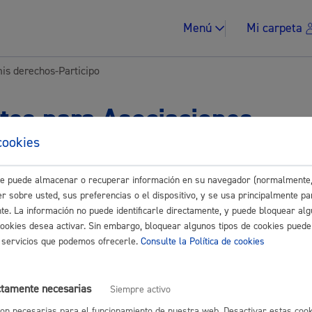
Menú
Mi carpeta
mis derechos-Participo
tes para Asociaciones-
cookies
ades
Impuestos y multa
este puede almacenar o recuperar información en su navegador (normalmente,
r sobre usted, sus preferencias o el dispositivo, y se usa principalmente pa
Buscar
nte. La información no puede identificarle directamente, y puede bloquear alg
cookies desea activar. Sin embargo, bloquear algunos tipos de cookies puede
 derechos-Participo
os servicios que podemos ofrecerle.
Consulte la Política de cookies
Vivienda y urban
 en el Registro de representantes
* Online con certificado electrónico
ctamente necesarias
Siempre activo
on necesarias para el funcionamiento de nuestra web. Desactivar estas cook