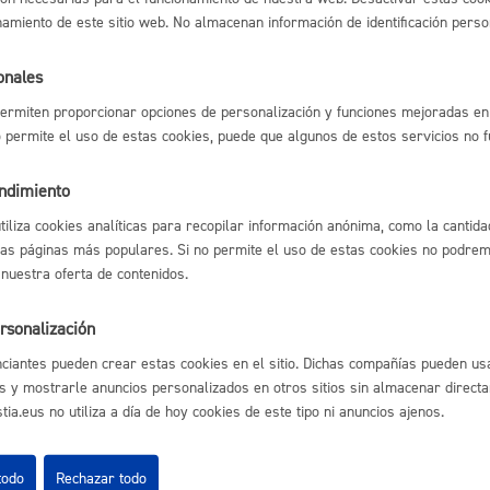
eneral: presentar alegaciones o recursos en un expediente
* Online 
namiento de este sitio web. No almacenan información de identificación perso
Espacio público,
onales
ermiten proporcionar opciones de personalización y funciones mejoradas en 
no permite el uso de estas cookies, puede que algunos de estos servicios no 
l índice
Volver atrás
Euskera
endimiento
utiliza cookies analíticas para recopilar información anónima, como la cantida
las páginas más populares. Si no permite el uso de estas cookies no podremo
 nuestra oferta de contenidos.
astián
Enlaces útiles
Desarrollo económi
rsonalización
Ofertas de empleo
Perfil del contrata
ciantes pueden crear estas cookies en el sitio. Dichas compañías pueden usa
Sede electrónica
s y mostrarle anuncios personalizados en otros sitios sin almacenar direct
Mapas - GeoDonos
ia.eus no utiliza a día de hoy cookies de este tipo ni anuncios ajenos.
Sala de prensa
Igualdad, derechos 
Mapa web
todo
Rechazar todo