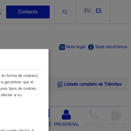
EU
ES
Buscar
Contacto
Nota legal
Sede electrónica
s
 en forma de cookies).
ra garantizar que el
Listado completo de Trámites
unos tipos de cookies.
 afectar a su
ismo
ONLINE
PRESENCIAL
TELÉFONO
MÁQUINA
ies puede afectar al