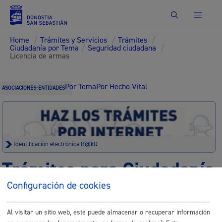
Buscar
Home
/
Trámites y Servicios
/
Trámites
/
Ciudadanía por Tema
/
Seguridad ciudadana
/
Licencia de armas
Por Tema
Por Hecho Vital
ASOCIACIONES-ENTIDADES
Identificación electrónica B@kQ
Trámites para Ciudadanía
Configuración de cookies
Sede electrónica
Nota legal
Al visitar un sitio web, este puede almacenar o recuperar información
Buscar