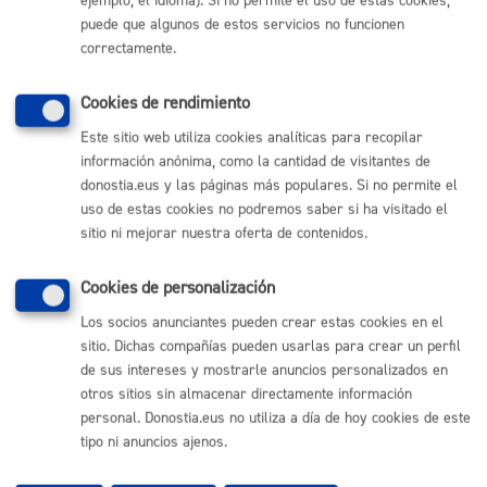
ejemplo, el idioma). Si no permite el uso de estas cookies,
Sebastián
puede que algunos de estos servicios no funcionen
(gratuito desde Donostia / San Sebastián)
010
correctamente.
(+34) 943 481 000
Cookies de rendimiento
Buzón de la ciudadanía
Informar de un error en la web
Este sitio web utiliza cookies analíticas para recopilar
información anónima, como la cantidad de visitantes de
donostia.eus y las páginas más populares. Si no permite el
Enlaces útiles
uso de estas cookies no podremos saber si ha visitado el
sitio ni mejorar nuestra oferta de contenidos.
Ofertas de empleo
Perfil del contratante
Sede electrónica
Cookies de personalización
Mapas - GeoDonostia
Los socios anunciantes pueden crear estas cookies en el
Sala de prensa
sitio. Dichas compañías pueden usarlas para crear un perfil
Mapa web
de sus intereses y mostrarle anuncios personalizados en
otros sitios sin almacenar directamente información
Otras páginas web corporativas
personal. Donostia.eus no utiliza a día de hoy cookies de este
tipo ni anuncios ajenos.
Donostia Kirola
Donostia Kultura