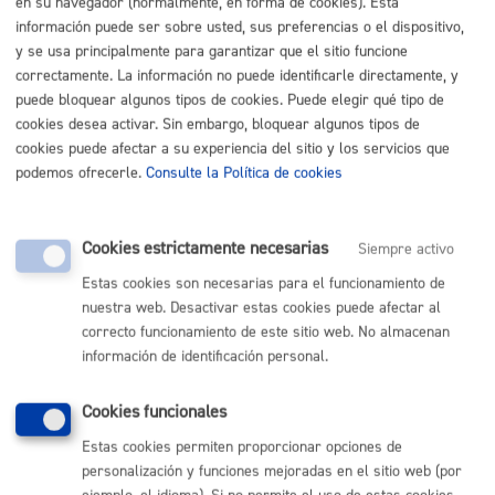
en su navegador (normalmente, en forma de cookies). Esta
información puede ser sobre usted, sus preferencias o el dispositivo,
Listado completo de Trámites
y se usa principalmente para garantizar que el sitio funcione
correctamente. La información no puede identificarle directamente, y
Licencia de armas
puede bloquear algunos tipos de cookies. Puede elegir qué tipo de
cookies desea activar. Sin embargo, bloquear algunos tipos de
Licencia de tarjeta de armas de 4ª categoría
* Online con
cookies puede afectar a su experiencia del sitio y los servicios que
certificado electrónico
podemos ofrecerle.
Consulte la Política de cookies
ONLINE
Cookies estrictamente necesarias
Siempre activo
PRESENCIAL
TELÉFONO
Estas cookies son necesarias para el funcionamiento de
nuestra web. Desactivar estas cookies puede afectar al
MÁQUINA
correcto funcionamiento de este sitio web. No almacenan
información de identificación personal.
Volver al índice
Volver atrás
Cookies funcionales
Estas cookies permiten proporcionar opciones de
personalización y funciones mejoradas en el sitio web (por
Comunícate con el Ayuntamiento de Donostia / San