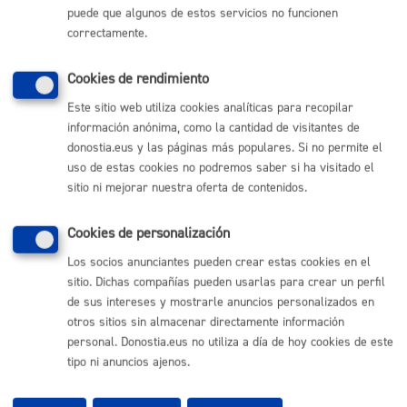
puede que algunos de estos servicios no funcionen
(gratuito desde Donostia / San Sebastián)
010
correctamente.
(+34) 943 481 000
Buzón de la ciudadanía
Cookies de rendimiento
Informar de un error en la web
Este sitio web utiliza cookies analíticas para recopilar
información anónima, como la cantidad de visitantes de
donostia.eus y las páginas más populares. Si no permite el
Enlaces útiles
uso de estas cookies no podremos saber si ha visitado el
Ofertas de empleo
sitio ni mejorar nuestra oferta de contenidos.
Perfil del contratante
Sede electrónica
Cookies de personalización
Mapas - GeoDonostia
Sala de prensa
Los socios anunciantes pueden crear estas cookies en el
Mapa web
sitio. Dichas compañías pueden usarlas para crear un perfil
de sus intereses y mostrarle anuncios personalizados en
otros sitios sin almacenar directamente información
Otras páginas web corporativas
personal. Donostia.eus no utiliza a día de hoy cookies de este
tipo ni anuncios ajenos.
Donostia Kirola
Donostia Kultura
Donostia Turismo