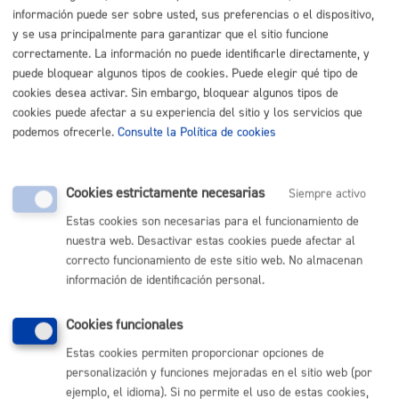
Listado completo de Trámites
información puede ser sobre usted, sus preferencias o el dispositivo,
y se usa principalmente para garantizar que el sitio funcione
Denuncias
correctamente. La información no puede identificarle directamente, y
puede bloquear algunos tipos de cookies. Puede elegir qué tipo de
cookies desea activar. Sin embargo, bloquear algunos tipos de
Denuncias por Infracciones urbanísticas: obras o
cookies puede afectar a su experiencia del sitio y los servicios que
actividades
* Online con certificado electrónico
podemos ofrecerle.
Consulte la Política de cookies
ONLINE
PRESENCIAL
Cookies estrictamente necesarias
Siempre activo
TELÉFONO
Estas cookies son necesarias para el funcionamiento de
MÁQUINA
nuestra web. Desactivar estas cookies puede afectar al
correcto funcionamiento de este sitio web. No almacenan
información de identificación personal.
Volver al índice
Volver atrás
Cookies funcionales
Estas cookies permiten proporcionar opciones de
Comunícate con el Ayuntamiento de Donostia / San
personalización y funciones mejoradas en el sitio web (por
Sebastián
ejemplo, el idioma). Si no permite el uso de estas cookies,