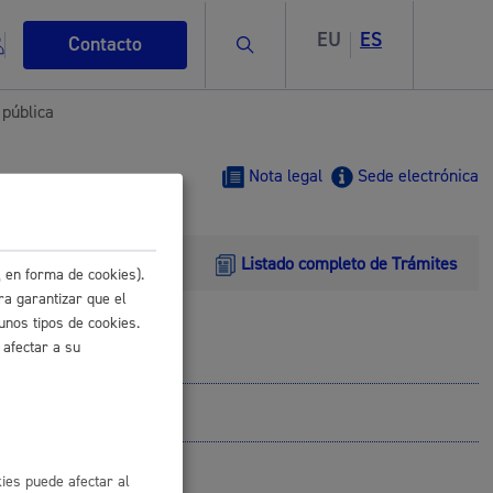
EU
ES
Buscar
Contacto
 pública
Nota legal
Sede electrónica
Listado completo de Trámites
s
 en forma de cookies).
ra garantizar que el
unos tipos de cookies.
 afectar a su
ismo
ies puede afectar al