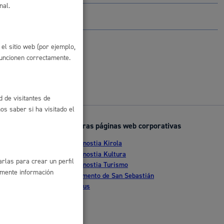
nal.
 residuos y medioambiente
el sitio web (por ejemplo,
funcionen correctamente.
d de visitantes de
s saber si ha visitado el
Otras páginas web corporativas
co y empleo
Donostia Kirola
nte
Donostia Kultura
rlas para crear un perfil
Donostia Turismo
amente información
tia
Fomento de San Sebastián
Dbus
humanos y convivencia