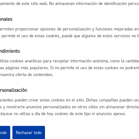
namiento de este sitio web. No almacenan información de identificación perso
Espacio público,
y alquileres
onales
ermiten proporcionar opciones de personalización y funciones mejoradas en 
no permite el uso de estas cookies, puede que algunos de estos servicios no 
l índice
Volver atrás
Euskera
endimiento
utiliza cookies analíticas para recopilar información anónima, como la cantida
las páginas más populares. Si no permite el uso de estas cookies no podremo
 nuestra oferta de contenidos.
astián
Enlaces útiles
Desarrollo económi
Ofertas de empleo
rsonalización
Perfil del contrata
ciantes pueden crear estas cookies en el sitio. Dichas compañías pueden usa
Sede electrónica
s y mostrarle anuncios personalizados en otros sitios sin almacenar direct
Mapas - GeoDonos
ia.eus no utiliza a día de hoy cookies de este tipo ni anuncios ajenos.
Sala de prensa
Mapa web
Igualdad, derechos 
todo
Rechazar todo