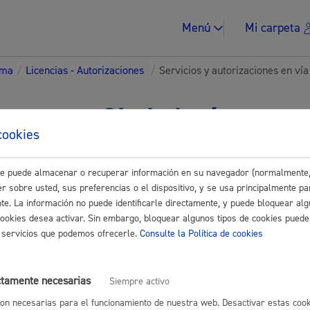
Menú
Mi carpeta
ema
/
Licencias - Autorizaciones
/
Servicios y autorizaciones en vía
tes para Ciudadanía
cookies
Impuestos y multa
Buscar
este puede almacenar o recuperar información en su navegador (normalmente,
r sobre usted, sus preferencias o el dispositivo, y se usa principalmente pa
nte. La información no puede identificarle directamente, y puede bloquear alg
cookies desea activar. Sin embargo, bloquear algunos tipos de cookies puede
y autorizaciones en vía pública
os servicios que podemos ofrecerle.
Consulte la Política de cookies
Vivienda y urban
amiento
ctamente necesarias
Siempre activo
es de ocupación y acceso
on necesarias para el funcionamiento de nuestra web. Desactivar estas cook