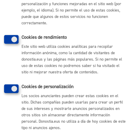
personalización y funciones mejoradas en el sitio web (por
ejemplo, el idioma). Si no permite el uso de estas cookies,
Comunícate con el Ayuntamiento de Donostia / San
puede que algunos de estos servicios no funcionen
Sebastián
correctamente.
(gratuito desde Donostia / San Sebastián)
010
Cookies de rendimiento
(+34) 943 481 000
Este sitio web utiliza cookies analíticas para recopilar
Buzón de la ciudadanía
información anónima, como la cantidad de visitantes de
Informar de un error en la web
donostia.eus y las páginas más populares. Si no permite el
uso de estas cookies no podremos saber si ha visitado el
sitio ni mejorar nuestra oferta de contenidos.
Enlaces útiles
Ofertas de empleo
Cookies de personalización
Perfil del contratante
Sede electrónica
Los socios anunciantes pueden crear estas cookies en el
Mapas - GeoDonostia
sitio. Dichas compañías pueden usarlas para crear un perfil
Sala de prensa
de sus intereses y mostrarle anuncios personalizados en
Mapa web
otros sitios sin almacenar directamente información
personal. Donostia.eus no utiliza a día de hoy cookies de este
tipo ni anuncios ajenos.