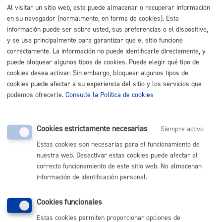
Trámites para Empresas
Al visitar un sitio web, este puede almacenar o recuperar información
en su navegador (normalmente, en forma de cookies). Esta
información puede ser sobre usted, sus preferencias o el dispositivo,
Sede electrónica
Nota legal
y se usa principalmente para garantizar que el sitio funcione
correctamente. La información no puede identificarle directamente, y
Buscar
puede bloquear algunos tipos de cookies. Puede elegir qué tipo de
cookies desea activar. Sin embargo, bloquear algunos tipos de
Listado completo de Trámites
cookies puede afectar a su experiencia del sitio y los servicios que
podemos ofrecerle.
Consulte la Política de cookies
Servicios y autorizaciones en vía pública
Cookies estrictamente necesarias
Siempre activo
Agua y saneamiento
Estas cookies son necesarias para el funcionamiento de
nuestra web. Desactivar estas cookies puede afectar al
correcto funcionamiento de este sitio web. No almacenan
Autorizaciones de ocupación y acceso
información de identificación personal.
Cookies funcionales
Volver al índice
Volver atrás
Estas cookies permiten proporcionar opciones de