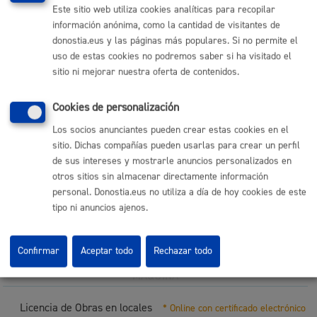
MÁQUINA
Este sitio web utiliza cookies analíticas para recopilar
información anónima, como la cantidad de visitantes de
Licencia de obra menor en edificios residenciales
* Online
donostia.eus y las páginas más populares. Si no permite el
con certificado electrónico
uso de estas cookies no podremos saber si ha visitado el
sitio ni mejorar nuestra oferta de contenidos.
ONLINE
PRESENCIAL
Cookies de personalización
TELÉFONO
Los socios anunciantes pueden crear estas cookies en el
MÁQUINA
sitio. Dichas compañías pueden usarlas para crear un perfil
de sus intereses y mostrarle anuncios personalizados en
Licencia de obra menor exprés en vivienda
* Online con
otros sitios sin almacenar directamente información
certificado electrónico
personal. Donostia.eus no utiliza a día de hoy cookies de este
tipo ni anuncios ajenos.
ONLINE
PRESENCIAL
Confirmar
Aceptar todo
Rechazar todo
TELÉFONO
MÁQUINA
Licencia de Obras en locales
* Online con certificado electrónico