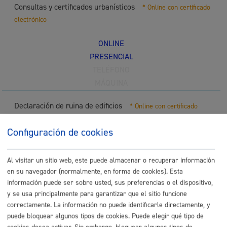
Consultas y certificados urbanísticos
* Online con certificado
electrónico
ONLINE
PRESENCIAL
TELÉFONO
MÁQUINA
Declaración de ruina de edificios
* Online con certificado
electrónico
Configuración de cookies
ONLINE
PRESENCIAL
Al visitar un sitio web, este puede almacenar o recuperar información
TELÉFONO
en su navegador (normalmente, en forma de cookies). Esta
MÁQUINA
información puede ser sobre usted, sus preferencias o el dispositivo,
y se usa principalmente para garantizar que el sitio funcione
Denuncias por Infracciones urbanísticas: obras o
correctamente. La información no puede identificarle directamente, y
puede bloquear algunos tipos de cookies. Puede elegir qué tipo de
actividades
* Online con certificado electrónico