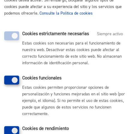
cookies desea activar. Sin embargo, bloquear algunos tipos de
cookies puede afectar a su experiencia del sitio y los servicios que
ONLINE
podemos ofrecerle.
Consulte la Política de cookies
PRESENCIAL
TELÉFONO
MÁQUINA
Cookies estrictamente necesarias
Siempre activo
Estas cookies son necesarias para el funcionamiento de
Expropiación (Ascensores, terrenos,...)
nuestra web. Desactivar estas cookies puede afectar al
correcto funcionamiento de este sitio web. No almacenan
ONLINE
información de identificación personal.
PRESENCIAL
TELÉFONO
Cookies funcionales
MÁQUINA
Estas cookies permiten proporcionar opciones de
personalización y funciones mejoradas en el sitio web (por
Licencia de obra mayor
* Online con certificado electrónico
ejemplo, el idioma). Si no permite el uso de estas cookies,
puede que algunos de estos servicios no funcionen
ONLINE
correctamente.
PRESENCIAL
TELÉFONO
Cookies de rendimiento