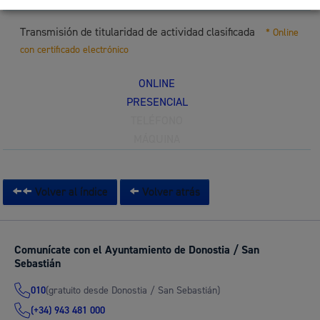
MÁQUINA
Transmisión de titularidad de actividad clasificada
* Online
con certificado electrónico
ONLINE
PRESENCIAL
TELÉFONO
MÁQUINA
Volver al índice
Volver atrás
Comunícate con el Ayuntamiento de Donostia / San
Sebastián
(gratuito desde Donostia / San Sebastián)
010
(+34) 943 481 000