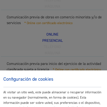
TELÉFONO
MÁQUINA
Comunicación previa de obras en comercio minorista y/o de
servicios
* Online con certificado electrónico
ONLINE
PRESENCIAL
TELÉFONO
MÁQUINA
Comunicación previa para inicio del ejercicio de la actividad
clasificada sujeta a licencia
* Online con certificado electrónico
Configuración de cookies
ONLINE
PRESENCIAL
Al visitar un sitio web, este puede almacenar o recuperar información
TELÉFONO
en su navegador (normalmente, en forma de cookies). Esta
MÁQUINA
información puede ser sobre usted, sus preferencias o el dispositivo,