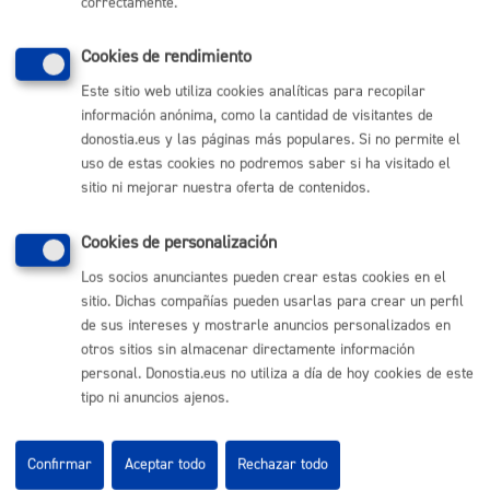
correctamente.
ONLINE
PRESENCIAL
Cookies de rendimiento
TELÉFONO
MÁQUINA
Este sitio web utiliza cookies analíticas para recopilar
información anónima, como la cantidad de visitantes de
Licencia de actividad clasificada y/u Obras en locales
*
donostia.eus y las páginas más populares. Si no permite el
uso de estas cookies no podremos saber si ha visitado el
Online con certificado electrónico
sitio ni mejorar nuestra oferta de contenidos.
ONLINE
Cookies de personalización
PRESENCIAL
TELÉFONO
Los socios anunciantes pueden crear estas cookies en el
sitio. Dichas compañías pueden usarlas para crear un perfil
MÁQUINA
de sus intereses y mostrarle anuncios personalizados en
otros sitios sin almacenar directamente información
Licencia de Obras en locales
* Online con certificado electrónico
personal. Donostia.eus no utiliza a día de hoy cookies de este
tipo ni anuncios ajenos.
ONLINE
PRESENCIAL
TELÉFONO
Confirmar
Aceptar todo
Rechazar todo