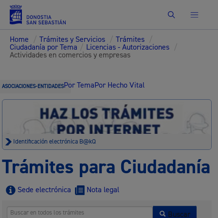
Buscar
Home
/
Trámites y Servicios
/
Trámites
/
Ciudadanía por Tema
/
Licencias - Autorizaciones
/
Actividades en comercios y empresas
Por Tema
Por Hecho Vital
ASOCIACIONES-ENTIDADES
Identificación electrónica B@kQ
Trámites para Ciudadanía
Sede electrónica
Nota legal
Buscar