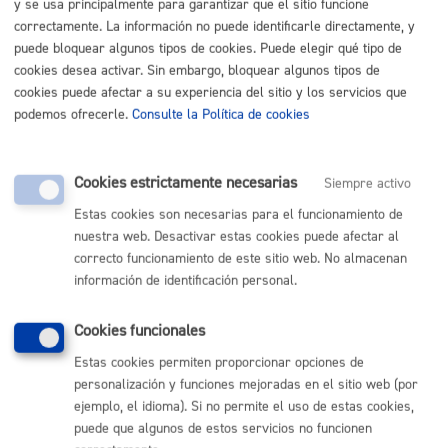
y se usa principalmente para garantizar que el sitio funcione
Consulta y asesoramiento de proyectos técnicos de
correctamente. La información no puede identificarle directamente, y
establecimientos alimentarios
puede bloquear algunos tipos de cookies. Puede elegir qué tipo de
cookies desea activar. Sin embargo, bloquear algunos tipos de
ONLINE
cookies puede afectar a su experiencia del sitio y los servicios que
PRESENCIAL
podemos ofrecerle.
Consulte la Política de cookies
TELÉFONO
MÁQUINA
Cookies estrictamente necesarias
Siempre activo
Consultas de actividades
* Online con certificado electrónico
Estas cookies son necesarias para el funcionamiento de
nuestra web. Desactivar estas cookies puede afectar al
ONLINE
correcto funcionamiento de este sitio web. No almacenan
información de identificación personal.
PRESENCIAL
TELÉFONO
Cookies funcionales
MÁQUINA
Estas cookies permiten proporcionar opciones de
Denuncias por Infracciones urbanísticas: obras o
personalización y funciones mejoradas en el sitio web (por
actividades
* Online con certificado electrónico
ejemplo, el idioma). Si no permite el uso de estas cookies,
puede que algunos de estos servicios no funcionen