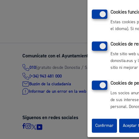
Movilidad
Cookies funci
Volver a
Estas cookies p
el idioma). Si 
Cookies de r
Seguridad ciudadana y emergencias
Este sitio web 
Comunícate con el Ayuntamiento de Donostia / San Seb
donostia.eus y 
(gratuito desde Donostia / San Sebastián)
010
sitio ni mejorar
(+34) 943 481 000
Cookies de pe
Buzón de la ciudadanía
Salud Pública, animales y consumo
Informar de un error en la web
Los socios anun
de sus interese
personal. Donost
Síguenos en redes sociales
Infancia y juventud
Confirmar
Aceptar 