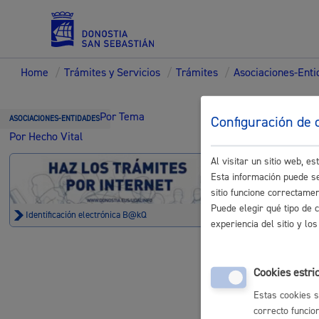
Home
/
Trámites y Servicios
/
Trámites
/
Asociaciones-Ent
Servicios
Trámi
Por Tema
Configuración de 
ASOCIACIONES-ENTIDADES
Por Hecho Vital
Entid
Al visitar un sitio web, 
Padrón y asuntos personales
Esta información puede se
sitio funcione correctame
Puede elegir qué tipo de 
Identificación electrónica B@kQ
experiencia del sitio y l
Registros
Servicios sociales
Cookies estri
Registro d
Estas cookies s
correcto funcio