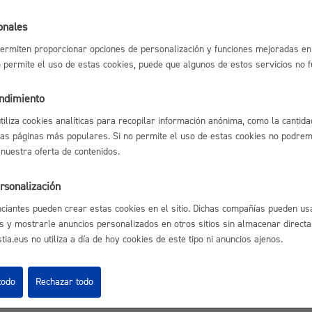
Espacio público,
onales
l índice
Volver atrás
ermiten proporcionar opciones de personalización y funciones mejoradas en 
no permite el uso de estas cookies, puede que algunos de estos servicios no 
endimiento
Euskera
utiliza cookies analíticas para recopilar información anónima, como la cantida
astián
Enlaces útiles
las páginas más populares. Si no permite el uso de estas cookies no podremo
Ofertas de empleo
 nuestra oferta de contenidos.
Perfil del contrata
Sede electrónica
rsonalización
Desarrollo económi
Mapas - GeoDonos
ciantes pueden crear estas cookies en el sitio. Dichas compañías pueden usa
Sala de prensa
s y mostrarle anuncios personalizados en otros sitios sin almacenar direct
Mapa web
ia.eus no utiliza a día de hoy cookies de este tipo ni anuncios ajenos.
Igualdad, derechos 
todo
Rechazar todo