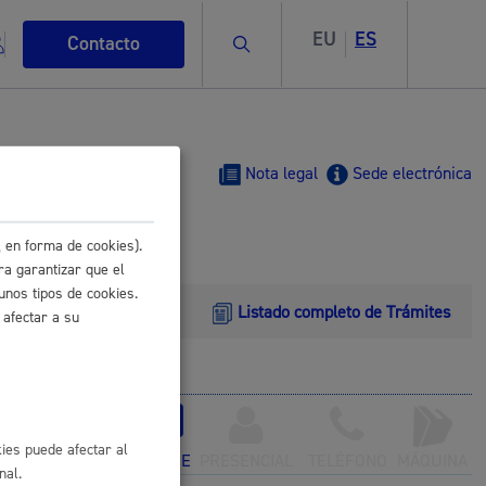
EU
ES
Buscar
Contacto
Nota legal
Sede electrónica
 en forma de cookies).
s
ra garantizar que el
unos tipos de cookies.
Listado completo de Trámites
 afectar a su
ismo
ies puede afectar al
ONLINE
PRESENCIAL
TELÉFONO
MÁQUINA
nal.