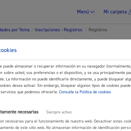
Menú
Mi carpeta
idades por Tema
/
Inscripciones - Registros
/
Registros
tes para Asociaciones-
cookies
ades
este puede almacenar o recuperar información en su navegador (normalmente,
Impuestos y multa
r sobre usted, sus preferencias o el dispositivo, y se usa principalmente pa
nte. La información no puede identificarle directamente, y puede bloquear alg
Buscar
cookies desea activar. Sin embargo, bloquear algunos tipos de cookies puede
os servicios que podemos ofrecerle.
Consulte la Política de cookies
Vivienda y urban
ctamente necesarias
Siempre activo
e Entidades Ciudadanas
* Online con certificado electrónico
on necesarias para el funcionamiento de nuestra web. Desactivar estas cook
namiento de este sitio web. No almacenan información de identificación perso