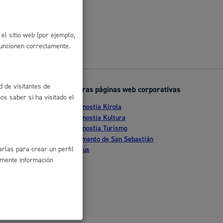
 residuos y medioambiente
el sitio web (por ejemplo,
funcionen correctamente.
d de visitantes de
Otras páginas web corporativas
s saber si ha visitado el
Donostia Kirola
nte
Donostia Kultura
Donostia Turismo
co y empleo
tia
Fomento de San Sebastián
rlas para crear un perfil
Dbus
amente información
humanos y convivencia