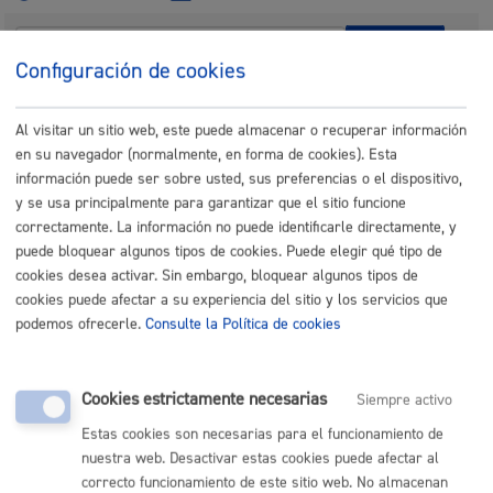
Buscar
Configuración de cookies
Listado completo de Trámites
Al visitar un sitio web, este puede almacenar o recuperar información
en su navegador (normalmente, en forma de cookies). Esta
Inscripciones - Registros
información puede ser sobre usted, sus preferencias o el dispositivo,
y se usa principalmente para garantizar que el sitio funcione
correctamente. La información no puede identificarle directamente, y
Actividades relacionadas con Consumo y Medio
puede bloquear algunos tipos de cookies. Puede elegir qué tipo de
Ambiente
cookies desea activar. Sin embargo, bloquear algunos tipos de
cookies puede afectar a su experiencia del sitio y los servicios que
Actividades relacionadas con Cultura, Euskera y
podemos ofrecerle.
Consulte la Política de cookies
Deporte
Actividades relacionadas con Educación y Juventud
Cookies estrictamente necesarias
Siempre activo
Estas cookies son necesarias para el funcionamiento de
Actividades relacionadas con Igualdad, Cooperación,
nuestra web. Desactivar estas cookies puede afectar al
Derechos Humanos y Diversidad Cultural
correcto funcionamiento de este sitio web. No almacenan