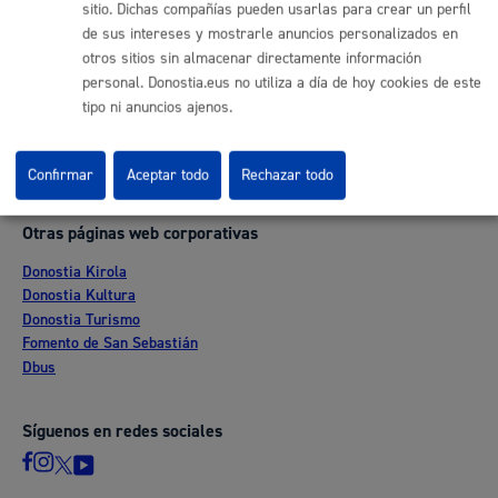
sitio. Dichas compañías pueden usarlas para crear un perfil
Enlaces útiles
de sus intereses y mostrarle anuncios personalizados en
Ofertas de empleo
otros sitios sin almacenar directamente información
Perfil del contratante
personal. Donostia.eus no utiliza a día de hoy cookies de este
Sede electrónica
tipo ni anuncios ajenos.
Mapas - GeoDonostia
Sala de prensa
Mapa web
Confirmar
Aceptar todo
Rechazar todo
Otras páginas web corporativas
Donostia Kirola
Donostia Kultura
Donostia Turismo
Fomento de San Sebastián
Dbus
Síguenos en redes sociales