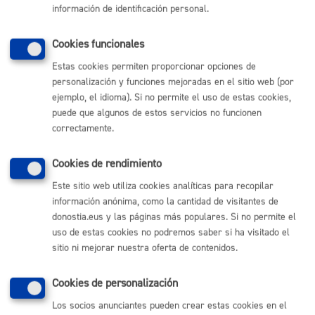
información de identificación personal.
Actividades relacionadas con la Escuela de Música y
Danza
Cookies funcionales
Estas cookies permiten proporcionar opciones de
Registros
personalización y funciones mejoradas en el sitio web (por
ejemplo, el idioma). Si no permite el uso de estas cookies,
puede que algunos de estos servicios no funcionen
Volver al índice
Volver atrás
correctamente.
Cookies de rendimiento
Comunícate con el Ayuntamiento de Donostia / San
Este sitio web utiliza cookies analíticas para recopilar
Sebastián
información anónima, como la cantidad de visitantes de
donostia.eus y las páginas más populares. Si no permite el
(gratuito desde Donostia / San Sebastián)
010
uso de estas cookies no podremos saber si ha visitado el
(+34) 943 481 000
sitio ni mejorar nuestra oferta de contenidos.
Buzón de la ciudadanía
Informar de un error en la web
Cookies de personalización
Los socios anunciantes pueden crear estas cookies en el