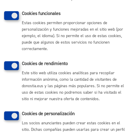
Mapas - GeoDonostia
Sala de prensa
Cookies funcionales
Mapa web
Estas cookies permiten proporcionar opciones de
personalización y funciones mejoradas en el sitio web (por
Otras páginas web corporativas
ejemplo, el idioma). Si no permite el uso de estas cookies,
puede que algunos de estos servicios no funcionen
Donostia Kirola
correctamente.
Donostia Kultura
Donostia Turismo
Cookies de rendimiento
Fomento de San Sebastián
Dbus
Este sitio web utiliza cookies analíticas para recopilar
información anónima, como la cantidad de visitantes de
donostia.eus y las páginas más populares. Si no permite el
Síguenos en redes sociales
uso de estas cookies no podremos saber si ha visitado el
sitio ni mejorar nuestra oferta de contenidos.
Cookies de personalización
Los socios anunciantes pueden crear estas cookies en el
© Donostiako Udala - Ayuntamiento de Donostia / San Sebastián
Ijentea 1, 20003 Donostia / San Sebastián
sitio. Dichas compañías pueden usarlas para crear un perfil