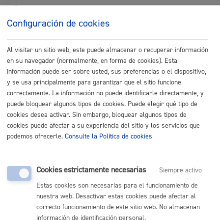
Buscar
Configuración de cookies
Al visitar un sitio web, este puede almacenar o recuperar información
en su navegador (normalmente, en forma de cookies). Esta
información puede ser sobre usted, sus preferencias o el dispositivo,
y se usa principalmente para garantizar que el sitio funcione
Comunícate con el Ayuntamiento de Donostia / San
correctamente. La información no puede identificarle directamente, y
Sebastián
puede bloquear algunos tipos de cookies. Puede elegir qué tipo de
(gratuito desde Donostia / San Sebastián)
010
cookies desea activar. Sin embargo, bloquear algunos tipos de
cookies puede afectar a su experiencia del sitio y los servicios que
(+34) 943 481 000
podemos ofrecerle.
Consulte la Política de cookies
Buzón de la ciudadanía
Informar de un error en la web
Cookies estrictamente necesarias
Siempre activo
Enlaces útiles
Estas cookies son necesarias para el funcionamiento de
nuestra web. Desactivar estas cookies puede afectar al
Ofertas de empleo
correcto funcionamiento de este sitio web. No almacenan
Perfil del contratante
información de identificación personal.
Sede electrónica