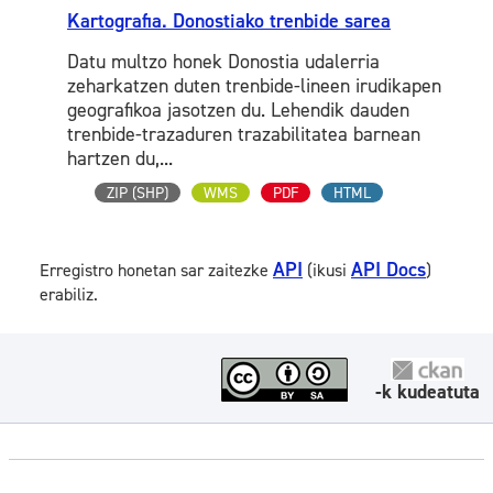
Kartografia. Donostiako trenbide sarea
Datu multzo honek Donostia udalerria
zeharkatzen duten trenbide-lineen irudikapen
geografikoa jasotzen du. Lehendik dauden
trenbide-trazaduren trazabilitatea barnean
hartzen du,...
ZIP (SHP)
WMS
PDF
HTML
API
API Docs
Erregistro honetan sar zaitezke
(ikusi
)
erabiliz.
-k kudeatuta