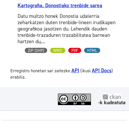
Kartografia. Donostiako trenbide sarea
Datu multzo honek Donostia udalerria
zeharkatzen duten trenbide-lineen irudikapen
geografikoa jasotzen du. Lehendik dauden
trenbide-trazaduren trazabilitatea barnean
hartzen du,...
ZIP (SHP)
WMS
PDF
HTML
API
API Docs
Erregistro honetan sar zaitezke
(ikusi
)
erabiliz.
-k kudeatuta