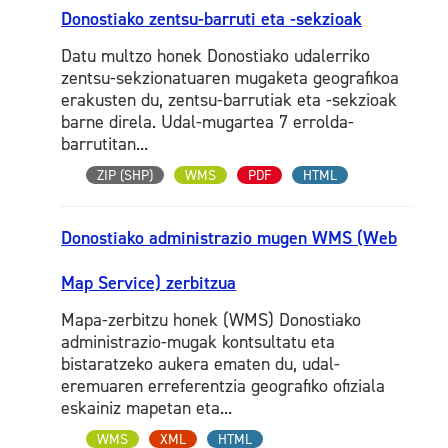
Donostiako zentsu-barruti eta -sekzioak
Datu multzo honek Donostiako udalerriko
zentsu-sekzionatuaren mugaketa geografikoa
erakusten du, zentsu-barrutiak eta -sekzioak
barne direla. Udal-mugartea 7 errolda-
barrutitan...
ZIP (SHP)
WMS
PDF
HTML
Donostiako administrazio mugen WMS (Web
Map Service) zerbitzua
Mapa-zerbitzu honek (WMS) Donostiako
administrazio-mugak kontsultatu eta
bistaratzeko aukera ematen du, udal-
eremuaren erreferentzia geografiko ofiziala
eskainiz mapetan eta...
WMS
XML
HTML