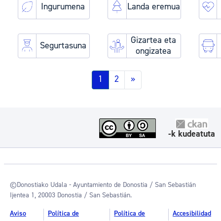
Ingurumena
Landa eremua
Gizartea eta
Segurtasuna
ongizatea
1
2
»
-k kudeatuta
©Donostiako Udala - Ayuntamiento de Donostia / San Sebastián
Ijentea 1, 20003 Donostia / San Sebastián.
Aviso
Política de
Política de
Accesibilidad