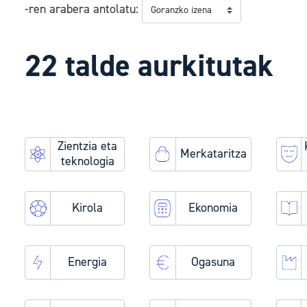
-ren arabera antolatu
22 talde aurkitutak
Zientzia eta
Merkataritza
teknologia
Kirola
Ekonomia
Energia
Ogasuna