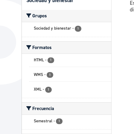
Sociedad y bienestar
E
di
Grupos
Sociedad y bienestar
-
1
Formatos
HTML
-
1
WMS
-
1
XML
-
1
Frecuencia
Semestral
-
1