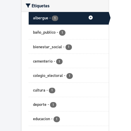
Etiquetas
albergue
-
1
baño_publico
-
1
bienestar_social
-
1
cementerio
-
1
colegio_electoral
-
1
cultura
-
1
deporte
-
1
educacion
-
1