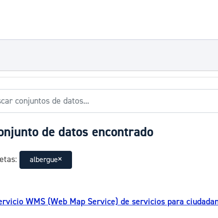
onjunto de datos encontrado
etas:
albergue
ervicio WMS (Web Map Service) de servicios para ciudadaní