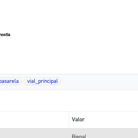
nostia
pasarela
vial_principal
Valor
Bienal