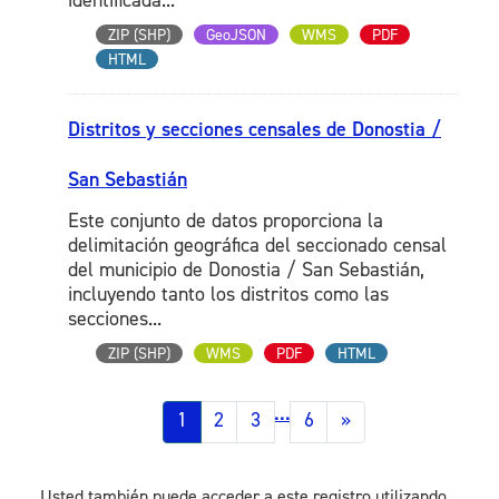
identificada...
ZIP (SHP)
GeoJSON
WMS
PDF
HTML
Distritos y secciones censales de Donostia /
San Sebastián
Este conjunto de datos proporciona la
delimitación geográfica del seccionado censal
del municipio de Donostia / San Sebastián,
incluyendo tanto los distritos como las
secciones...
ZIP (SHP)
WMS
PDF
HTML
...
1
2
3
6
»
Usted también puede acceder a este registro utilizando