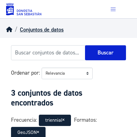
Skip to main content
Conjuntos de datos
Buscar
Ordenar por
3 conjuntos de datos
encontrados
Frecuencia:
Formatos:
triennial
GeoJSON