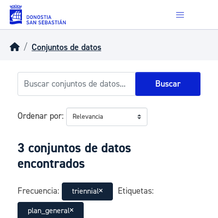
Skip to main content
Conjuntos de datos
Buscar
Ordenar por
3 conjuntos de datos
encontrados
Frecuencia:
Etiquetas:
triennial
plan_general