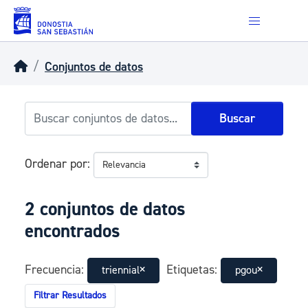
Skip to main content
Conjuntos de datos
Buscar
Ordenar por
2 conjuntos de datos
encontrados
Frecuencia:
Etiquetas:
triennial
pgou
Filtrar Resultados