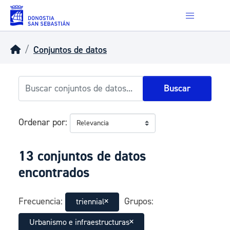
Skip to main content
Conjuntos de datos
Buscar
Ordenar por
13 conjuntos de datos
encontrados
Frecuencia:
Grupos:
triennial
Urbanismo e infraestructuras