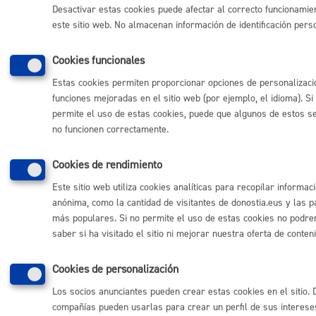
Desactivar estas cookies puede afectar al correcto funcionamie
este sitio web. No almacenan información de identificación pers
Comunícate con el Ayuntamiento de Donostia / San
Sebastián
Cookies funcionales
(gratuito desde Donostia / San Sebastián)
010
Estas cookies permiten proporcionar opciones de personalizaci
funciones mejoradas en el sitio web (por ejemplo, el idioma). Si
(+34) 943 481 000
permite el uso de estas cookies, puede que algunos de estos se
Buzón de la ciudadanía
no funcionen correctamente.
Informar de un error en la web
Cookies de rendimiento
Enlaces útiles
Este sitio web utiliza cookies analíticas para recopilar informac
Ofertas de empleo
anónima, como la cantidad de visitantes de donostia.eus y las p
Perfil del contratante
más populares. Si no permite el uso de estas cookies no podr
Sede electrónica
saber si ha visitado el sitio ni mejorar nuestra oferta de conten
Mapas - GeoDonostia
Sala de prensa
Cookies de personalización
Mapa web
Los socios anunciantes pueden crear estas cookies en el sitio. 
compañías pueden usarlas para crear un perfil de sus interese