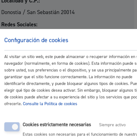
Localidad y C.P.:
Donostia / San Sebastián 20014
Redes Sociales:
Facebook - Lanberri Txomin Enea
Configuración de cookies
E-mail:
Al visitar un sitio web, este puede almacenar o recuperar información en
lanberri.txomin@gmail.com
navegador (normalmente, en forma de cookies). Esta información puede s
Página web:
sobre usted, sus preferencias o el dispositivo, y se usa principalmente p
garantizar que el sitio funcione correctamente. La información no puede
https://http:\\txomineneabizirik.blogspot.com.es/p/lanbe
identificarle directamente, y puede bloquear algunos tipos de cookies. Pu
elegir qué tipo de cookies desea activar. Sin embargo, bloquear algunos t
Sector actividad:
de cookies puede afectar a su experiencia del sitio y los servicios que p
ofrecerle.
Consulte la Política de cookies
Asociación de barrio - Asociación de Barrio
Volver
Cookies estrictamente necesarias
Siempre activo
Estas cookies son necesarias para el funcionamiento de nuestr