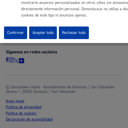
Otras páginas web corporativas
mostrarle anuncios personalizados en otros sitios sin almacen
directamente información personal. Donostia.eus no utiliza a dí
Donostia Kirola
cookies de este tipo ni anuncios ajenos.
Donostia Kultura
Donostia Turismo
Fomento de San Sebastián
Confirmar
Aceptar todo
Rechazar todo
Dbus
Síguenos en redes sociales
© Donostiako Udala - Ayuntamiento de Donostia / San Sebastián
Ijentea 1, 20003 Donostia / San Sebastián
Aviso legal
Política de privacidad
Política de cookies
Declaración de accesibilidad