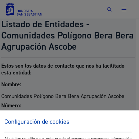
Buscar
Listado de Entidades -
Comunidades Polígono Bera Bera
Agrupación Ascobe
Estos son los datos de contacto que nos ha facilitado
esta entidad:
Nombre:
Comunidades Polígono Bera Bera Agrupación Ascobe
Número:
01/ 372
Configuración de cookies
Domicilio social:
Al visitar un sitio web, este puede almacenar o recuperar información