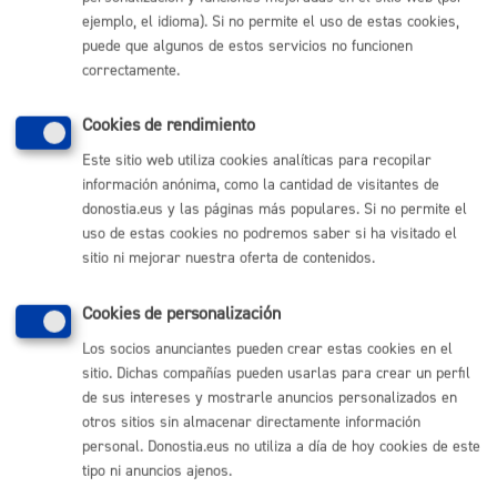
ejemplo, el idioma). Si no permite el uso de estas cookies,
Comunícate con el Ayuntamiento de Donostia / San
puede que algunos de estos servicios no funcionen
Sebastián
correctamente.
(gratuito desde Donostia / San Sebastián)
010
(+34) 943 481 000
Cookies de rendimiento
Buzón de la ciudadanía
Este sitio web utiliza cookies analíticas para recopilar
Informar de un error en la web
información anónima, como la cantidad de visitantes de
donostia.eus y las páginas más populares. Si no permite el
uso de estas cookies no podremos saber si ha visitado el
Enlaces útiles
sitio ni mejorar nuestra oferta de contenidos.
Ofertas de empleo
Perfil del contratante
Cookies de personalización
Sede electrónica
Los socios anunciantes pueden crear estas cookies en el
Mapas - GeoDonostia
sitio. Dichas compañías pueden usarlas para crear un perfil
Sala de prensa
de sus intereses y mostrarle anuncios personalizados en
Mapa web
otros sitios sin almacenar directamente información
personal. Donostia.eus no utiliza a día de hoy cookies de este
Otras páginas web corporativas
tipo ni anuncios ajenos.