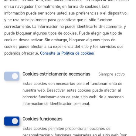
BERABERA , PS DE 4 Behea
en su navegador (normalmente, en forma de cookies). Esta
Localidad y C.P.:
información puede ser sobre usted, sus preferencias o el dispositivo,
y se usa principalmente para garantizar que el sitio funcione
Donostia / San Sebastián 20009
correctamente. La información no puede identificarle directamente, y
puede bloquear algunos tipos de cookies. Puede elegir qué tipo de
Teléfono:
cookies desea activar. Sin embargo, bloquear algunos tipos de
943311584 idem (fax)
cookies puede afectar a su experiencia del sitio y los servicios que
podemos ofrecerle.
Consulte la Política de cookies
E-mail:
beraberaauzoa@beraberaauzoa.com
Cookies estrictamente necesarias
Siempre activo
Sector actividad:
Estas cookies son necesarias para el funcionamiento de
nuestra web. Desactivar estas cookies puede afectar al
Asociación de barrio - Asociación de Barrio
correcto funcionamiento de este sitio web. No almacenan
información de identificación personal.
Volver
Cookies funcionales
Estas cookies permiten proporcionar opciones de
personalización y funciones mejoradas en el sitio web (por