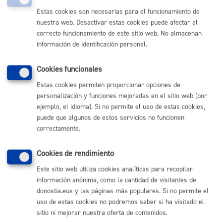
Estas cookies son necesarias para el funcionamiento de
(gratuito desde Donostia / San Sebastián)
010
nuestra web. Desactivar estas cookies puede afectar al
(+34) 943 481 000
correcto funcionamiento de este sitio web. No almacenan
Buzón de la ciudadanía
información de identificación personal.
Informar de un error en la web
Cookies funcionales
Enlaces útiles
Estas cookies permiten proporcionar opciones de
personalización y funciones mejoradas en el sitio web (por
Ofertas de empleo
ejemplo, el idioma). Si no permite el uso de estas cookies,
Perfil del contratante
puede que algunos de estos servicios no funcionen
Sede electrónica
correctamente.
Mapas - GeoDonostia
Sala de prensa
Mapa web
Cookies de rendimiento
Este sitio web utiliza cookies analíticas para recopilar
Otras páginas web corporativas
información anónima, como la cantidad de visitantes de
donostia.eus y las páginas más populares. Si no permite el
Donostia Kirola
uso de estas cookies no podremos saber si ha visitado el
Donostia Kultura
sitio ni mejorar nuestra oferta de contenidos.
Donostia Turismo