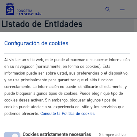
Buscar
Listado de Entidades
Configuración de cookies
Se encontraron
5
ámbitos de actuación.
Al visitar un sitio web, este puede almacenar o recuperar información
Barrio
en su navegador (normalmente, en forma de cookies). Esta
Donostia / San Sebastián
información puede ser sobre usted, sus preferencias o el dispositivo,
Gipuzkoa
y se usa principalmente para garantizar que el sitio funcione
correctamente. La información no puede identificarle directamente, y
CAV
puede bloquear algunos tipos de cookies. Puede elegir qué tipo de
Otros
cookies desea activar. Sin embargo, bloquear algunos tipos de
cookies puede afectar a su experiencia del sitio y los servicios que
podemos ofrecerle.
Consulte la Política de cookies
Comunícate con el Ayuntamiento de Donostia / San
Sebastián
Cookies estrictamente necesarias
Siempre activo