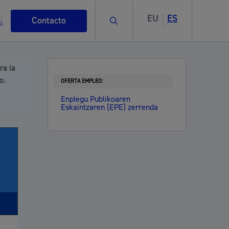
EU
ES
Buscar
Contacto
ra la
o.
OFERTA EMPLEO:
Enplegu Publikoaren
Eskaintzaren (EPE) zerrenda
s
ismo