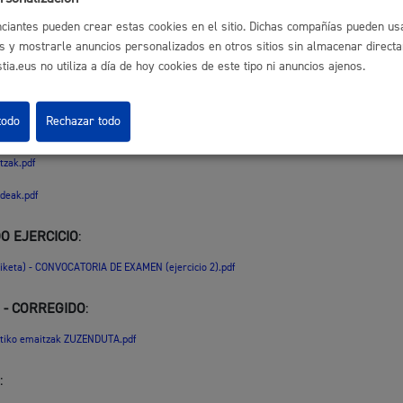
EN 20250624.pdf
ciantes pueden crear estas cookies en el sitio. Dichas compañías pueden usa
:
s y mostrarle anuncios personalizados en otros sitios sin almacenar direct
ia.eus no utiliza a día de hoy cookies de este tipo ni anuncios ajenos.
zak.pdf
O 2
todo
Rechazar todo
tzak.pdf
ideak.pdf
O EJERCICIO
:
iketa) - CONVOCATORIA DE EXAMEN (ejercicio 2).pdf
 - CORREGIDO
:
betiko emaitzak ZUZENDUTA.pdf
: