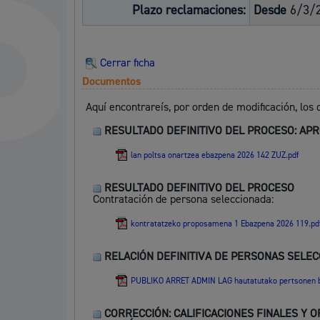
Plazo reclamaciones:
Desde
6/3/
Participación ciudadana y asociacionismo
Cerrar ficha
Documentos
Aquí encontrareís, por orden de modificación, los
RESULTADO DEFINITIVO DEL PROCESO: AP
Deporte
lan poltsa onartzea ebazpena 2026 142 ZUZ.pdf
RESULTADO DEFINITIVO DEL PROCESO
Contratación de persona seleccionada:
kontratatzeko proposamena 1 Ebazpena 2026 119.pd
RELACIÓN DEFINITIVA DE PERSONAS SELE
La ciudad
Actua
PUBLIKO ARRET ADMIN LAG hautatutako pertsonen b
La ciudad ahora
Notici
CORRECCIÓN: CALIFICACIONES FINALES Y 