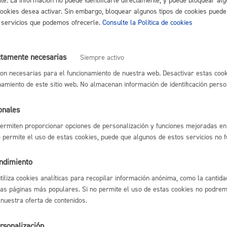
nte. La información no puede identificarle directamente, y puede bloquear alg
 03 de octubre:
cookies desea activar. Sin embargo, bloquear algunos tipos de cookies puede
os servicios que podemos ofrecerle.
Consulte la Política de cookies
hineko emaitzak.pdf
ctamente necesarias
Siempre activo
ko Administrari Laguntzailea.pdf
on necesarias para el funcionamiento de nuestra web. Desactivar estas cook
namiento de este sitio web. No almacenan información de identificación perso
3 Y APERTURA DE PLAZO PARA ALEGACIÓN Y ACREDITACIÓN DE
onales
maitzak.pdf
ermiten proporcionar opciones de personalización y funciones mejoradas en 
no permite el uso de estas cookies, puede que algunos de estos servicios no 
eta egiaztatzeko epea.pdf
endimiento
O 3
utiliza cookies analíticas para recopilar información anónima, como la cantida
las páginas más populares. Si no permite el uso de estas cookies no podremo
o emaitzak.pdf
 nuestra oferta de contenidos.
EJERCICIO
:
rsonalización