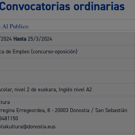
 Convocatorias ordinarias
Espacio público,
 Al Publico
/2024
Hasta
25/3/2024
Euskera
ica de Empleo (concurso-oposición)
Desarrollo económi
olar, nivel 2 de euskara, Inglés nivel A2
ltura
rregina Erregeordea, 8 - 20003 Donostia / San Sebastián
3481150
Igualdad, derechos 
tiakultura@donostia.eus