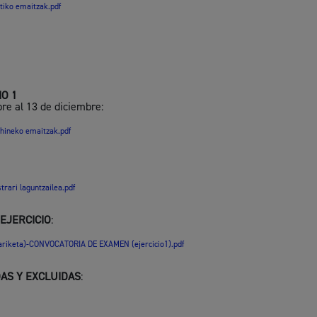
tiko emaitzak.pdf
O 1
re al 13 de diciembre:
ehineko emaitzak.pdf
ari laguntzailea.pdf
EJERCICIO
:
ariketa)-CONVOCATORIA DE EXAMEN (ejercicio1).pdf
DAS Y EXCLUIDAS
: