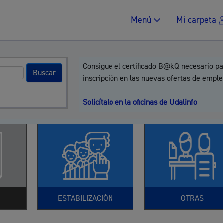
Menú
Mi carpeta
Consigue el certificado B@kQ necesario pa
inscripción en las nuevas ofertas de emple
Solicítalo en la oficinas de Udalinfo
Impuestos y multa
Vivienda y urban
ESTABILIZACIÓN
OTRAS