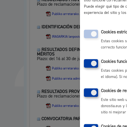
sitio funcione correctame
Plazo de reclamaciones: Del 25 de septiembre al
Puede elegir qué tipo de 
experiencia del sitio y l
Publiko arretarako ADMIN LAG MEREZIMENDUAK bbe
IDENTIFICACIÓN DEL PUESTO
:
Cookies estri
IRAGARKIA lanpostua identifikatzea Publiko Arretara
Estas cookies s
correcto funcio
RESULTADOS DEFINITIVOS DEL EJERCICIO 
MÉRITOS
Plazo: del 16 al 30 de julio de 2025:
Cookies funci
Publiko arretarako admin lag 3 ariketaren bbetiko e
Estas cookies p
el idioma). Si 
Publiko arreta admin lag merezimenduak aurkezteko 
Cookies de r
RESULTADOS PROVISIONALES DEL EJERCICI
Plazo de reclamaciones: Del 1 al 14 de julio:
Este sitio web 
donostia.eus y 
Publiko arretarako admin lag 3 ariketaren bbehinek
sitio ni mejorar
CONVOCATORIA PARA REALIZAR EL TERCER 
Cookies de pe