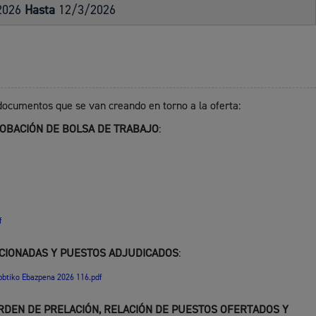
2026
Hasta
12/3/2026
Cultura
 documentos que se van creando en torno a la oferta:
ROBACIÓN DE BOLSA DE TRABAJO
:
Turismo
f
CCIONADAS Y PUESTOS ADJUDICADOS
:
lidad
Administración municipa
btiko Ebazpena 2026 116.pdf
as
Tablón de anuncios oficia
ORDEN DE PRELACIÓN, RELACIÓN DE PUESTOS OFERTADOS Y