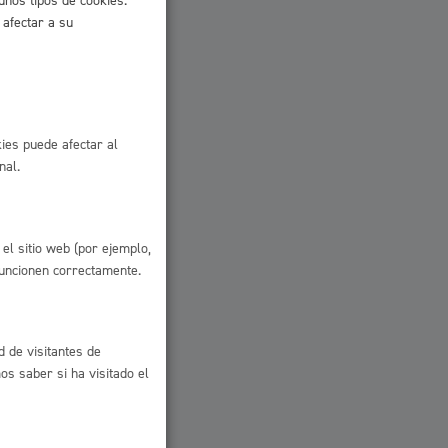
unos tipos de cookies.
 afectar a su
ies puede afectar al
nal.
el sitio web (por ejemplo,
funcionen correctamente.
d de visitantes de
s saber si ha visitado el