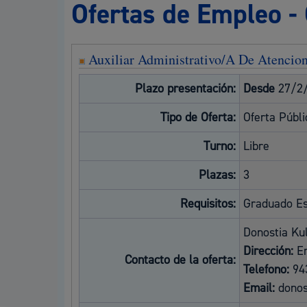
Ofertas de Empleo -
Movilidad
Auxiliar Administrativo/A De Atencion
Plazo presentación:
Desde
27/2
Seguridad ciudadana y emergencias
Tipo de Oferta:
Oferta Públ
Turno:
Libre
Plazas:
3
Salud Pública, animales y consumo
Requisitos:
Graduado Esc
Donostia Ku
Dirección:
E
Contacto de la oferta:
Telefono:
94
Infancia y juventud
Email:
donos