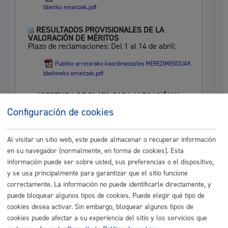
bbetiko emaitzak.pdf
RESULTADOS PROVISIONALES DE LA
VALORACIÓN DE MÉRITOS
Plazo de reclamaciones: Del 1 al 14 de abril:
Publiko arretarako koordinatzailea MEREZIMENDUAK
bbehineko emaitzak.pdf
APERTURA DE PLAZO PARA ALEGACIÓN Y
ACREDITACIÓN DE MÉRITOS
Configuración de cookies
Plazo: del 19 de febrero al 4 de marzo de 2025:
Publiko arretarako KOORD. Merezimenduak aurkezteko
Al visitar un sitio web, este puede almacenar o recuperar información
eta egiaztatzeko epea_signed.pdf
en su navegador (normalmente, en forma de cookies). Esta
RESULTADOS DEFINITIVOS DEL EJERCICIO 3
:
información puede ser sobre usted, sus preferencias o el dispositivo,
y se usa principalmente para garantizar que el sitio funcione
Publiko arretarako koordinatzailea 3 ariketaren
correctamente. La información no puede identificarle directamente, y
bbetiko emaitzak_signed.pdf
puede bloquear algunos tipos de cookies. Puede elegir qué tipo de
cookies desea activar. Sin embargo, bloquear algunos tipos de
RESULTADOS PROVISIONALES DEL EJERCICIO
cookies puede afectar a su experiencia del sitio y los servicios que
3