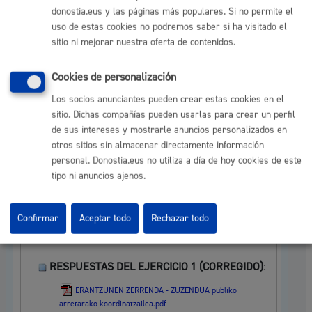
donostia.eus y las páginas más populares. Si no permite el
CONVOCATORIA PARA REALIZAR EL SEGUNDO
uso de estas cookies no podremos saber si ha visitado el
EJERCICIO
:
sitio ni mejorar nuestra oferta de contenidos.
AZTERKETAREN DEIALDIA (2 ariketa) - CONVOCATORIA
DE EXAMEN (ejercicio 2).pdf
Cookies de personalización
RESULTADOS DEFINITIVOS DEL EJERCICIO 1
:
Los socios anunciantes pueden crear estas cookies en el
sitio. Dichas compañías pueden usarlas para crear un perfil
Publiko arretarako koordinatzailea 1 ariketaren bbtiko
de sus intereses y mostrarle anuncios personalizados en
emaitzak.pdf
otros sitios sin almacenar directamente información
personal. Donostia.eus no utiliza a día de hoy cookies de este
RESULTADOS PROVISIONALES DEL EJERCICIO
1
tipo ni anuncios ajenos.
Plazo de reclamaciones: Desde el 20 de junio al 3
de julio:
Confirmar
Aceptar todo
Rechazar todo
Publiko arretarako koordinatzailea 1 ariketaren
bbehineko emaitzak.pdf
RESPUESTAS DEL EJERCICIO 1 (CORREGIDO)
:
ERANTZUNEN ZERRENDA - ZUZENDUA publiko
arretarako koordinatzailea.pdf