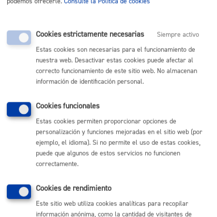
Plazo de reclamaciones: Desde el 4 al 17 de
podemos ofrecerle.
Consulte la Política de cookies
febrero:
Publiko arretarako koordinatzailea 3 ariketaren
Cookies estrictamente necesarias
bbehineko emaitzak.pdf
Siempre activo
Estas cookies son necesarias para el funcionamiento de
CONVOCATORIA PARA REALIZAR EL TERCER
nuestra web. Desactivar estas cookies puede afectar al
EJERCICIO
:
correcto funcionamiento de este sitio web. No almacenan
AZTERKETAREN DEIALDIA (3 ariketa) - CONVOCATORIA
información de identificación personal.
DE EXAMEN (ejercicio 3). 20250128.pdf
Cookies funcionales
RESULTADOS DEFINITIVOS DEL EJERCICIO 2
:
Estas cookies permiten proporcionar opciones de
Publiko arretarako koordinatzailea 2 ariketaren
personalización y funciones mejoradas en el sitio web (por
bbetiko emaitzak.pdf
ejemplo, el idioma). Si no permite el uso de estas cookies,
puede que algunos de estos servicios no funcionen
RESULTADOS PROVISIONALES DEL EJERCICIO
correctamente.
2
Plazo de reclamaciones: Del 17 al 31 de
diciembre:
Cookies de rendimiento
Publiko arretarako koordinatzailea 2 ariketaren
Este sitio web utiliza cookies analíticas para recopilar
bbehineko emaitzak.pdf
información anónima, como la cantidad de visitantes de