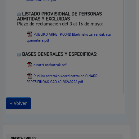
koordinatzailea.pdf
LISTADO PROVISIONAL DE PERSONAS
ADMITIDAS Y EXCLUIDAS
Plazo de reclamación del 3 al 16 de mayo:
PUBLIKO ARRET KOORD Bbehineko zerrendak eta
Epamahaia.pdf
BASES GENERALES Y ESPECIFICAS
:
oinarri orokorrak.pdf
Publiko arretako koordinatzailea OINARRI
ESPEZIFIKOAK GAO 40 20240226.pdf
« Volver
OFERTA EMPLEO: