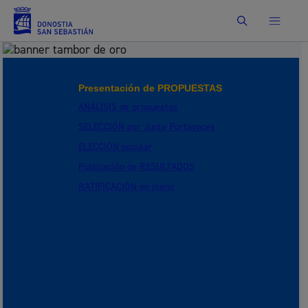
Buscar
Presentación de
PROPUESTAS
ANÁLISIS
de propuestas
SELECCIÓN
por Junta Portavoces
ELECCIÓN
popular
Publicación de
RESULTADOS
RATIFICACIÓN
en pleno