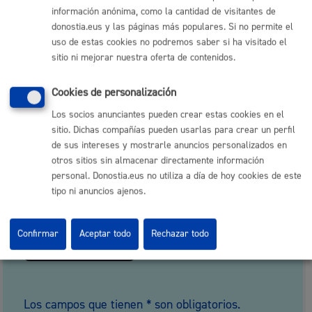
candidata para ampliar y reforzar la proyección
información anónima, como la cantidad de visitantes de
de la ciudad?*
donostia.eus y las páginas más populares. Si no permite el
uso de estas cookies no podremos saber si ha visitado el
sitio ni mejorar nuestra oferta de contenidos.
Cookies de personalización
Los socios anunciantes pueden crear estas cookies en el
sitio. Dichas compañías pueden usarlas para crear un perfil
de sus intereses y mostrarle anuncios personalizados en
otros sitios sin almacenar directamente información
personal. Donostia.eus no utiliza a día de hoy cookies de este
¿Deseas anexar algún documento explicativo de
tipo ni anuncios ajenos.
las razones de tu propuesta? (jpg o pdf - máximo
1MB)
Confirmar
Aceptar todo
Rechazar todo
Anexar fichero
Los campos que tienen * son obligatorios.