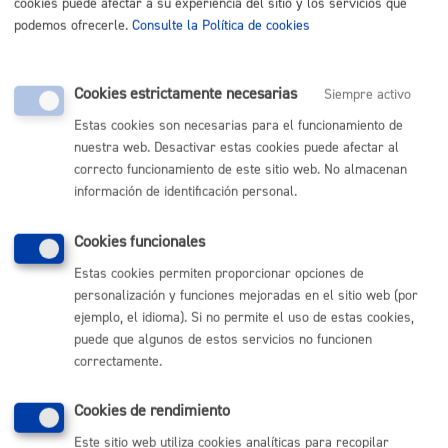
cookies puede afectar a su experiencia del sitio y los servicios que
en San Sebastián (jpg o pdf - máximo 1MB) *
podemos ofrecerle.
Consulte la Política de cookies
Anexar fichero
Cookies estrictamente necesarias
Siempre activo
Estas cookies son necesarias para el funcionamiento de
Doy expresamente mi consentimiento para recibir
nuestra web. Desactivar estas cookies puede afectar al
comunicaciones relacionadas con la concesión y/o
correcto funcionamiento de este sitio web. No almacenan
revocación de condecoraciones y medallas
información de identificación personal.
concedidas por el Ayuntamiento a la ciudadanía. *
Si
No
Cookies funcionales
Estas cookies permiten proporcionar opciones de
personalización y funciones mejoradas en el sitio web (por
¿A quién propones? *
ejemplo, el idioma). Si no permite el uso de estas cookies,
puede que algunos de estos servicios no funcionen
correctamente.
Cookies de rendimiento
¿Cuáles crees que son los méritos a favor de
San Sebastián que ha hecho la persona
Este sitio web utiliza cookies analíticas para recopilar