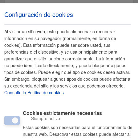
Español
Configuración de cookies
Al visitar un sitio web, este puede almacenar o recuperar
información en su navegador (normalmente, en forma de
cookies). Esta información puede ser sobre usted, sus
Home
preferencias o el dispositivo, y se usa principalmente para
21ºC
garantizar que el sitio funcione correctamente. La información
Trámites y Servicios
no puede identificarle directamente, y puede bloquear algunos
Home
/
Oferta empleo
/
Etxegintza
tipos de cookies. Puede elegir qué tipo de cookies desea activar.
Ciudad
Sin embargo, bloquear algunos tipos de cookies puede afectar a
Ayuntamiento
su experiencia del sitio y los servicios que podemos ofrecerle.
Etxegintza
Consulte la Política de cookies
Turismo
Oferta de Empleo Público Ordinaria y de de estabilización 2022
Cookies estrictamente necesarias
Siempre activo
Comunícate con el Ayuntamiento de Donostia / San Sebastián
Estas cookies son necesarias para el funcionamiento de
nuestra web. Desactivar estas cookies puede afectar al