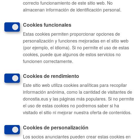
correcto funcionamiento de este sitio web. No
010
(gratuito desde Donostia / San Sebastián)
almacenan información de identificación personal.
(+34) 943 481 000
Cookies funcionales
Buzón de la ciudadanía
Estas cookies permiten proporcionar opciones de
personalización y funciones mejoradas en el sitio web
Enlaces útiles
(por ejemplo, el idioma). Si no permite el uso de estas
Ofertas de empleo
Perfil del contratante
cookies, puede que algunos de estos servicios no
Sede electrónica
funcionen correctamente.
Mapas - GeoDonostia
Sala de prensa
Mapa web
Cookies de rendimiento
Otras páginas web corporativas
Este sitio web utiliza cookies analíticas para recopilar
Donostia Kirola
información anónima, como la cantidad de visitantes de
Donostia Kultura
Donostia Turismo
donostia.eus y las páginas más populares. Si no permite
Fomento de San Sebastián
el uso de estas cookies no podremos saber si ha
Dbus
visitado el sitio ni mejorar nuestra oferta de contenidos.
Síguenos en redes sociales
Cookies de personalización
Los socios anunciantes pueden crear estas cookies en