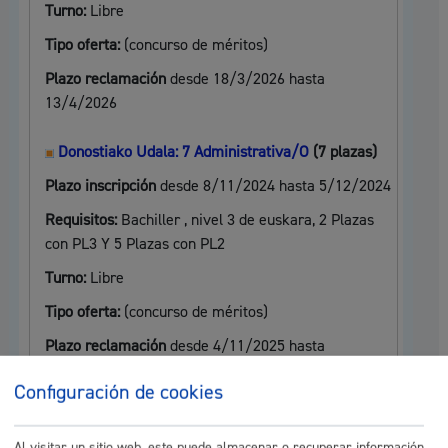
Turno:
Libre
Tipo oferta:
(concurso de méritos)
Plazo reclamación
desde 18/3/2026 hasta
13/4/2026
Donostiako Udala: 7 Administrativa/O
(7 plazas)
Plazo inscripción
desde 8/11/2024 hasta 5/12/2024
Requisitos:
Bachiller , nivel 3 de euskara, 2 Plazas
con PL3 Y 5 Plazas con PL2
Turno:
Libre
Tipo oferta:
(concurso de méritos)
Plazo reclamación
desde 4/11/2025 hasta
24/11/2025
Configuración de cookies
Plazo elección puestos
desde 23/7/2025 hasta
4/8/2025
Al visitar un sitio web, este puede almacenar o recuperar información