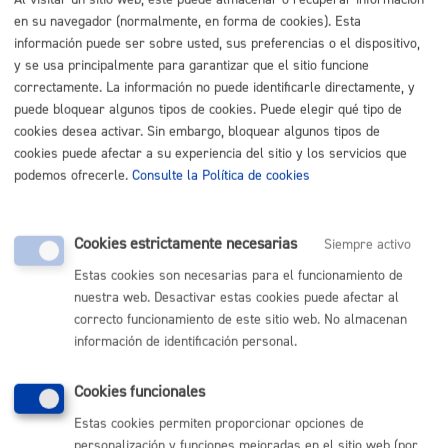
en su navegador (normalmente, en forma de cookies). Esta
Donostiako Udala: 8 Oficial/A (Vías Púb, R. Mater.
información puede ser sobre usted, sus preferencias o el dispositivo,
Y Med. Natural)
(8 plazas)
y se usa principalmente para garantizar que el sitio funcione
Plazo inscripción
desde 10/7/2024 hasta 8/8/2024
correctamente. La información no puede identificarle directamente, y
puede bloquear algunos tipos de cookies. Puede elegir qué tipo de
Requisitos:
Graduado Escolar , nivel 2 de euskara, 2
cookies desea activar. Sin embargo, bloquear algunos tipos de
Plazas con PL2 y 6 Plazas con PL1, Carnet de
cookies puede afectar a su experiencia del sitio y los servicios que
conducir B-C
podemos ofrecerle.
Consulte la Política de cookies
Turno:
Libre
Tipo oferta:
(concurso de méritos)
Cookies estrictamente necesarias
Siempre activo
Plazo reclamación
desde 14/7/2026 hasta
Estas cookies son necesarias para el funcionamiento de
4/8/2026
nuestra web. Desactivar estas cookies puede afectar al
correcto funcionamiento de este sitio web. No almacenan
información de identificación personal.
Donostiako Udala: 9 Agentes De Movilidad
(9
plazas)
Cookies funcionales
Plazo inscripción
desde 14/2/2024 hasta 12/3/2024
Estas cookies permiten proporcionar opciones de
Requisitos:
Graduado Escolar , nivel 2 de euskara
personalización y funciones mejoradas en el sitio web (por