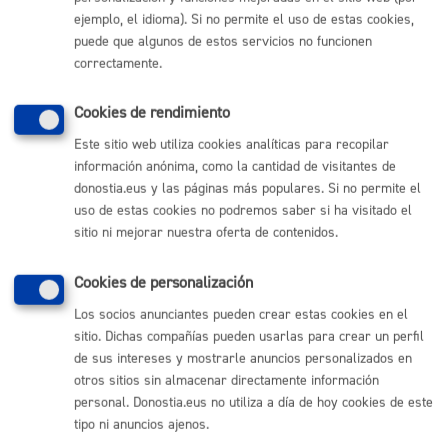
ejemplo, el idioma). Si no permite el uso de estas cookies,
Turno:
Libre
puede que algunos de estos servicios no funcionen
Tipo oferta:
(concurso de méritos)
correctamente.
Plazo reclamación
desde 18/11/2024 hasta
Cookies de rendimiento
9/12/2024
Este sitio web utiliza cookies analíticas para recopilar
Donostiako Udala: 9 Técnico/A Administración
información anónima, como la cantidad de visitantes de
General. Conc-Opos
(9 plazas)
donostia.eus y las páginas más populares. Si no permite el
uso de estas cookies no podremos saber si ha visitado el
Plazo inscripción
desde 6/5/2024 hasta 31/5/2024
sitio ni mejorar nuestra oferta de contenidos.
Requisitos:
Titulado Superior , nivel 4 de euskara, 7
Plazas con PL4 Y 2 Plazas con PL3
Cookies de personalización
Turno:
Libre
Los socios anunciantes pueden crear estas cookies en el
sitio. Dichas compañías pueden usarlas para crear un perfil
Tipo oferta:
(concurso-oposición)
de sus intereses y mostrarle anuncios personalizados en
Plazo reclamación
desde 20/6/2026 hasta
otros sitios sin almacenar directamente información
personal. Donostia.eus no utiliza a día de hoy cookies de este
10/7/2026
tipo ni anuncios ajenos.