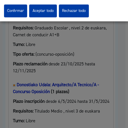
Donostiako Udala: Agente De Movilidad-Concurso-
Oposición
(2 plazas)
Confirmar
Aceptar todo
Rechazar todo
Plazo inscripción
desde 6/5/2024 hasta 31/5/2024
Requisitos:
Graduado Escolar , nivel 2 de euskara,
Carnet de conducir A1+B
Turno:
Libre
Tipo oferta:
(concurso-oposición)
Plazo reclamación
desde 23/10/2025 hasta
12/11/2025
Donostiako Udala: Arquitecto/A Tecnico/A -
Concurso Oposición
(1 plazas)
Plazo inscripción
desde 6/5/2024 hasta 31/5/2024
Requisitos:
Titulado Medio , nivel 3 de euskara
Turno:
Libre