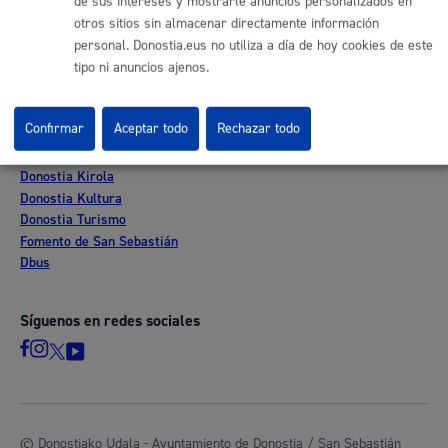
de sus intereses y mostrarle anuncios personalizados en
Sede electrónica
otros sitios sin almacenar directamente información
Mapas - GeoDonostia
personal. Donostia.eus no utiliza a día de hoy cookies de este
Sala de prensa
tipo ni anuncios ajenos.
Mapa web
Confirmar
Aceptar todo
Rechazar todo
Otras páginas web corporativas
Donostia Kirola
Donostia Kultura
Donostia Turismo
Fomento de San Sebastián
Dbus
Síguenos en redes sociales
© Donostiako Udala - Ayuntamiento de Donostia / San Sebastián