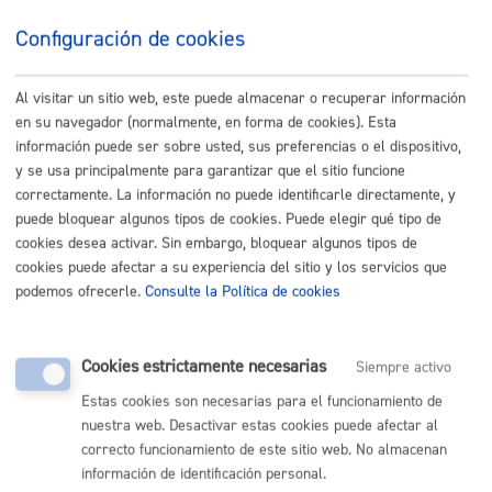
Configuración de cookies
Al visitar un sitio web, este puede almacenar o recuperar información
en su navegador (normalmente, en forma de cookies). Esta
información puede ser sobre usted, sus preferencias o el dispositivo,
y se usa principalmente para garantizar que el sitio funcione
correctamente. La información no puede identificarle directamente, y
puede bloquear algunos tipos de cookies. Puede elegir qué tipo de
cookies desea activar. Sin embargo, bloquear algunos tipos de
cookies puede afectar a su experiencia del sitio y los servicios que
podemos ofrecerle.
Consulte la Política de cookies
El mapa de los puntos críticos es un proyecto del
ayuntamiento con participación ciudadana, quiere
Cookies estrictamente necesarias
Siempre activo
mejorar los puntos de la ciudad que no tienen visibilidad,
accesibilidad o son aislados y por lo tanto producen
Estas cookies son necesarias para el funcionamiento de
inseguridad, sobre todo en las mujeres.
nuestra web. Desactivar estas cookies puede afectar al
correcto funcionamiento de este sitio web. No almacenan
Puedes incluir nuevos puntos críticos. Tras valorarlo el
información de identificación personal.
departamento te responderá, añadiéndolo al mapa si