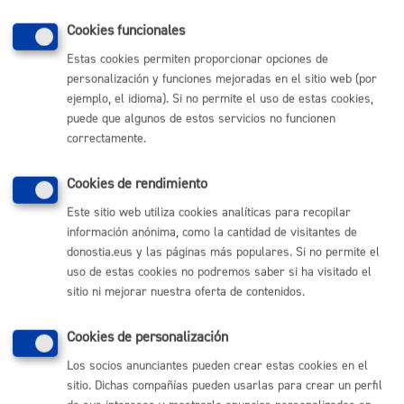
corresponde.
Cookies funcionales
Con el mapa queremos visibilizar que el espacio público
Estas cookies permiten proporcionar opciones de
no es seguro para colectivos vulnerables. Dar visibilidad
personalización y funciones mejoradas en el sitio web (por
al problema es el primer paso para lograr una Donostia
ejemplo, el idioma). Si no permite el uso de estas cookies,
igualitaria y segura.
puede que algunos de estos servicios no funcionen
correctamente.
Cookies de rendimiento
Comunícate con el Ayuntamiento de Donostia / San
Este sitio web utiliza cookies analíticas para recopilar
Sebastián
información anónima, como la cantidad de visitantes de
(gratuito desde Donostia / San Sebastián)
010
donostia.eus y las páginas más populares. Si no permite el
uso de estas cookies no podremos saber si ha visitado el
(+34) 943 481 000
sitio ni mejorar nuestra oferta de contenidos.
Buzón de la ciudadanía
Cookies de personalización
Enlaces útiles
Los socios anunciantes pueden crear estas cookies en el
Ofertas de empleo
sitio. Dichas compañías pueden usarlas para crear un perfil
Perfil del contratante