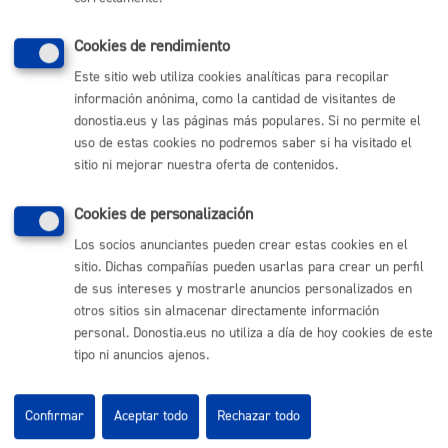
Protección de datos
Cookies de rendimiento
Sus datos personales se incluirán en ficheros y se
Este sitio web utiliza cookies analíticas para recopilar
utilizarán para realizar tareas propias de la gestión
información anónima, como la cantidad de visitantes de
municipal a fin de dar respuesta a su solicitud. Puede
donostia.eus y las páginas más populares. Si no permite el
ejercer los derechos de acceso, rectificación
uso de estas cookies no podremos saber si ha visitado el
,cancelación y oposición dirigiendo un escrito al
sitio ni mejorar nuestra oferta de contenidos.
Ayuntamiento, UdalInfo, en la calle Ijentea, 1 (Ley
Orgánica 15/1999 y R.D. 1720/2007)..
Cookies de personalización
Los socios anunciantes pueden crear estas cookies en el
sitio. Dichas compañías pueden usarlas para crear un perfil
de sus intereses y mostrarle anuncios personalizados en
otros sitios sin almacenar directamente información
Comunícate con el Ayuntamiento de Donostia / San
personal. Donostia.eus no utiliza a día de hoy cookies de este
Sebastián
tipo ni anuncios ajenos.
010
(gratuito desde Donostia / San Sebastián)
(+34) 943 481 000
Confirmar
Aceptar todo
Rechazar todo
Buzón de la ciudadanía