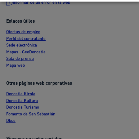
Informar de un error en la web
Enlaces útiles
Ofertas de empleo
Perfil del contratante
Sede electrónica
Mapas - GeoDonostia
Sala de prensa
Mapa web
Otras páginas web corporativas
Donostia Kirola
Donostia Kultura
Donostia Turismo
Fomento de San Sebastián
Dbus
Síguenos en redes sociales