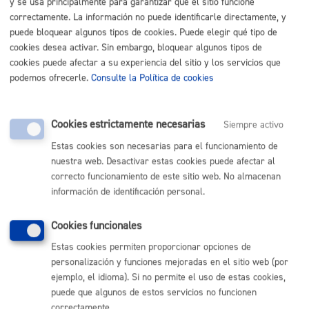
y se usa principalmente para garantizar que el sitio funcione
* En calidad de:
correctamente. La información no puede identificarle directamente, y
puede bloquear algunos tipos de cookies. Puede elegir qué tipo de
Suscripción noticias de vivienda
cookies desea activar. Sin embargo, bloquear algunos tipos de
* ¿Desea suscribirse?:
Sí
No
Recibirá avisos
cookies puede afectar a su experiencia del sitio y los servicios que
por SMS y/o email sobre las novedades del área
podemos ofrecerle.
Consulte la Política de cookies
de vivienda.
Cookies estrictamente necesarias
Siempre activo
Estas cookies son necesarias para el funcionamiento de
nuestra web. Desactivar estas cookies puede afectar al
correcto funcionamiento de este sitio web. No almacenan
información de identificación personal.
||
Cookies funcionales
Los campos que tienen * son obligatorios.
Estas cookies permiten proporcionar opciones de
personalización y funciones mejoradas en el sitio web (por
Entre los campos que tienen **, es obligatorio rellenar al
ejemplo, el idioma). Si no permite el uso de estas cookies,
menos uno de ellos.
puede que algunos de estos servicios no funcionen
correctamente.