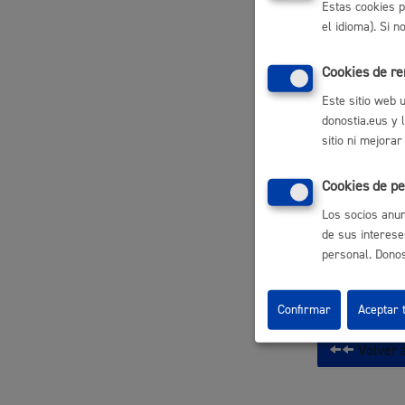
Estas cookies p
Depor
el idioma). Si 
ambie
Participación ciudadana y asociacionismo
Cookies de r
Este sitio web 
Lice
donostia.eus y 
Activi
sitio ni mejorar
plane
ambu
Deporte
Cookies de pe
Los socios anun
Padr
de sus interese
Censo
personal. Donost
modif
Confirmar
Aceptar 
La ciudad
Actua
Volver a
La ciudad ahora
Notici