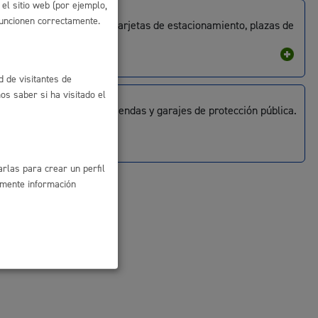
Vehículos
el sitio web (por ejemplo,
funcionen correctamente.
Bicicletas, Dbus, OTA, tarjetas de estacionamiento, plazas de
garaje, taxis, tráfico
d de visitantes de
Vivienda
s saber si ha visitado el
Alquiler y venta de viviendas y garajes de protección pública.
rlas para crear un perfil
amente información
l
Catálogo de trámites
les