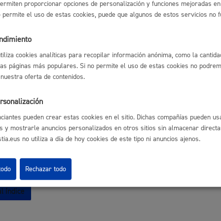
ermiten proporcionar opciones de personalización y funciones mejoradas en 
te, cultura, euskera, música, educación, juventud, medio
no permite el uso de estas cookies, puede que algunos de estos servicios no 
nte, igualdad, cooperación, DDHH, diversidad
Cultura
endimiento
utiliza cookies analíticas para recopilar información anónima, como la cantida
ncias - Autorizaciones
las páginas más populares. Si no permite el uso de estas cookies no podremo
dades, edificios, viviendas, locales, terrazas,
 nuestra oferta de contenidos.
amiento, ejecución urbanística, vía pública, venta
lante
Turismo
rsonalización
ciantes pueden crear estas cookies en el sitio. Dichas compañías pueden usa
ón - Datos personales
s y mostrarle anuncios personalizados en otros sitios sin almacenar direct
, datos personales y/o policiales, altas, renovaciones,
ia.eus no utiliza a día de hoy cookies de este tipo ni anuncios ajenos.
icaciones y volantes de padrón
todo
Rechazar todo
lidad
Administración municipa
l índice
as
Tablón de anuncios oficia