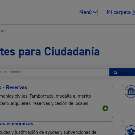
Menú
Mi carpeta
ema
tes para Ciudadanía
Impuestos y multa
Buscar
s - Reservas
monios civiles, Tamborrada, medalla al mérito
dano, alquileres, reservas y cesión de locales
Vivienda y urban
as económicas
itudes y justificación de ayudas y subvenciones de