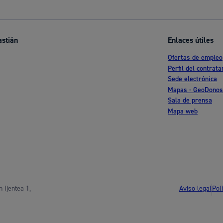
s
Calendario fiscal
a cultural
Portal de transparencia
astián
Enlaces útiles
Ofertas de empleo
Perfil del contrata
Sede electrónica
Mapas - GeoDonos
Sala de prensa
Mapa web
Aviso legal
Pol
 Ijentea 1,