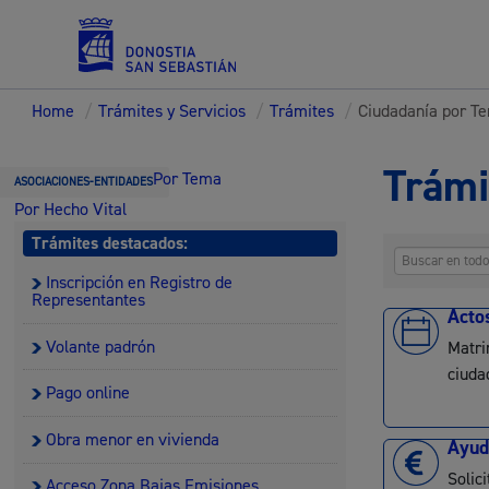
Home
/
Trámites y Servicios
/
Trámites
/
Ciudadanía por T
Servicios
Trámi
Por Tema
ASOCIACIONES-ENTIDADES
Por Hecho Vital
Trámites destacados:
Padrón y asuntos personales
Inscripción en Registro de
Representantes
Acto
Volante padrón
Matri
ciuda
Pago online
Servicios sociales
Obra menor en vivienda
Ayud
Solic
Acceso Zona Bajas Emisiones