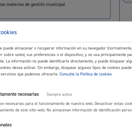
ntas materias de gestión municipal
Espacio público,
nterios
cookies
turas, enterramientos, incineraciones, traslados,
orio, mantenimiento
Euskera
este puede almacenar o recuperar información en su navegador (normalmente,
r sobre usted, sus preferencias o el dispositivo, y se usa principalmente pa
eo - Contratación
nte. La información no puede identificarle directamente, y puede bloquear alg
as de empleo, procesos selectivos, prácticas,
cookies desea activar. Sin embargo, bloquear algunos tipos de cookies puede
os servicios que podemos ofrecerle.
Consulte la Política de cookies
atación administrativa
Desarrollo económi
ctamente necesarias
lso Económico
Siempre activo
ación-Talento: Ayudas, asesoramiento, alquileres,
on necesarias para el funcionamiento de nuestra web. Desactivar estas cook
es, empleo, formación
namiento de este sitio web. No almacenan información de identificación perso
Igualdad, derechos 
onales
ipciones - Registros