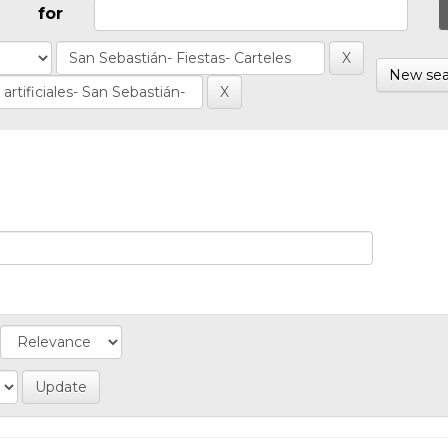
for
New sea