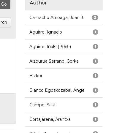
Author
Camacho Arrioaga, Juan J.
2
rch
Aguirre, Ignacio
1
Aguirre, Iñaki (1963-)
1
Aizpurua Serrano, Gorka
1
Bizkor
1
Blanco Egoskozabal, Ángel
1
Campo, Saúl
1
Cortajarena, Arantxa
1