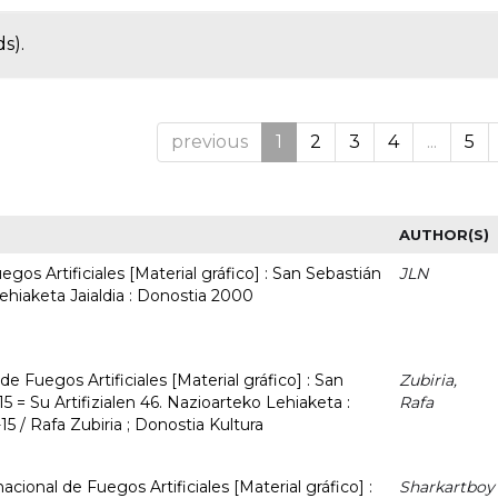
s).
previous
1
2
3
4
...
5
AUTHOR(S)
gos Artificiales [Material gráfico] : San Sebastián
JLN
Lehiaketa Jaialdia : Donostia 2000
e Fuegos Artificiales [Material gráfico] : San
Zubiria,
 = Su Artifizialen 46. Nazioarteko Lehiaketa :
Rafa
5 / Rafa Zubiria ; Donostia Kultura
acional de Fuegos Artificiales [Material gráfico] :
Sharkartboy