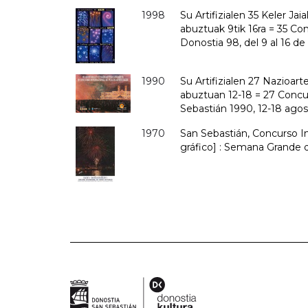
1998
Su Artifizialen 35 Keler Jai
abuztuak 9tik 16ra = 35 Con
Donostia 98, del 9 al 16 d
1990
Su Artifizialen 27 Nazioart
abuztuan 12-18 = 27 Concur
Sebastián 1990, 12-18 ago
1970
San Sebastián, Concurso In
gráfico] : Semana Grande d