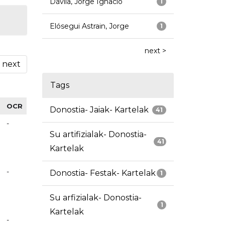
Dávila, Jorge Ignacio
1
Elósegui Astrain, Jorge
1
next >
next
Tags
OCR
Donostia- Jaiak- Kartelak
41
-
Su artifizialak- Donostia-
41
Kartelak
-
Donostia- Festak- Kartelak
1
Su arfizialak- Donostia-
1
Kartelak
-