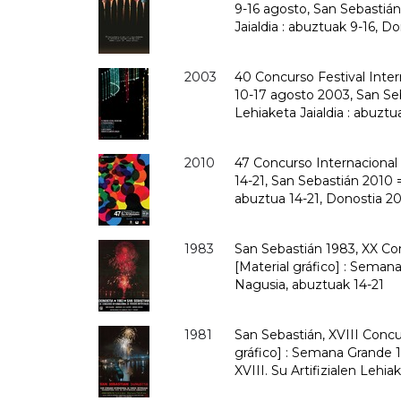
9-16 agosto, San Sebastián
Jaialdia : abuztuak 9-16, D
2003
40 Concurso Festival Intern
10-17 agosto 2003, San Seb
Lehiaketa Jaialdia : abuztu
2010
47 Concurso Internacional d
14-21, San Sebastián 2010 =
abuztua 14-21, Donostia 2
1983
San Sebastián 1983, XX Con
[Material gráfico] : Seman
Nagusia, abuztuak 14-21
1981
San Sebastián, XVIII Concu
gráfico] : Semana Grande 1
XVIII. Su Artifizialen Lehia