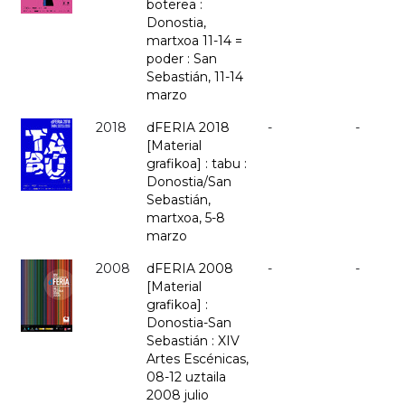
boterea :
Donostia,
martxoa 11-14 =
poder : San
Sebastián, 11-14
marzo
2018
dFERIA 2018
-
-
[Material
grafikoa] : tabu :
Donostia/San
Sebastián,
martxoa, 5-8
marzo
2008
dFERIA 2008
-
-
[Material
grafikoa] :
Donostia-San
Sebastián : XIV
Artes Escénicas,
08-12 uztaila
2008 julio