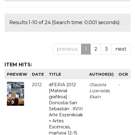
Results 1-10 of 24 (Search time: 0.001 seconds).
previous
1
2
3
next
ITEM HITS:
PREVIEW
DATE
TITLE
AUTHOR(S)
OCR
2012
dFERIA 2012
Olaizola
-
[Material
Lizarralde,
grafikoa] :
Ekain
Donostia-San
Sebastián : XVIII
Arte Eszenikoak
= Artes
Escénicas,
martxoa 12-15