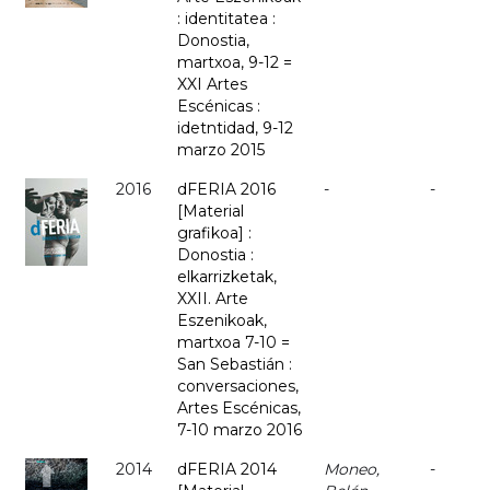
: identitatea :
Donostia,
martxoa, 9-12 =
XXI Artes
Escénicas :
idetntidad, 9-12
marzo 2015
2016
dFERIA 2016
-
-
[Material
grafikoa] :
Donostia :
elkarrizketak,
XXII. Arte
Eszenikoak,
martxoa 7-10 =
San Sebastián :
conversaciones,
Artes Escénicas,
7-10 marzo 2016
2014
dFERIA 2014
Moneo,
-