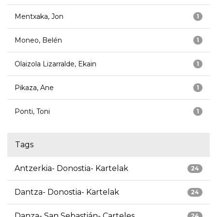
Mentxaka, Jon
1
Moneo, Belén
1
Olaizola Lizarralde, Ekain
1
Pikaza, Ane
1
Ponti, Toni
1
Tags
Antzerkia- Donostia- Kartelak
24
Dantza- Donostia- Kartelak
24
Danza- San Sebastián- Carteles
24