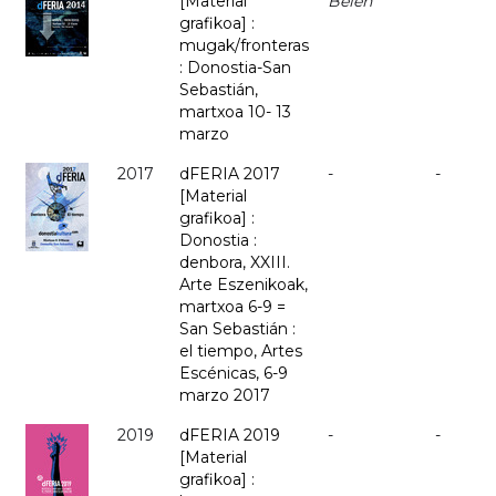
[Material
Belén
grafikoa] :
mugak/fronteras
: Donostia-San
Sebastián,
martxoa 10- 13
marzo
2017
dFERIA 2017
-
-
[Material
grafikoa] :
Donostia :
denbora, XXIII.
Arte Eszenikoak,
martxoa 6-9 =
San Sebastián :
el tiempo, Artes
Escénicas, 6-9
marzo 2017
2019
dFERIA 2019
-
-
[Material
grafikoa] :