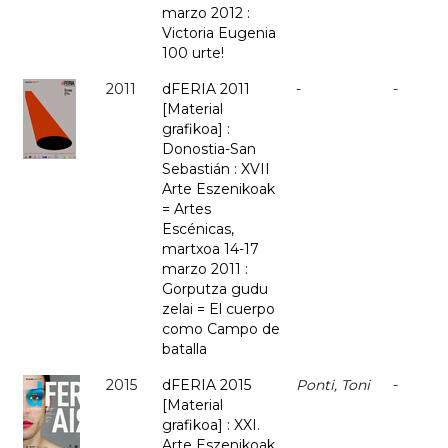
marzo 2012 :
Victoria Eugenia
100 urte!
2011
dFERIA 2011
-
-
[Material
grafikoa] :
Donostia-San
Sebastián : XVII
Arte Eszenikoak
= Artes
Escénicas,
martxoa 14-17
marzo 2011 :
Gorputza gudu
zelai = El cuerpo
como Campo de
batalla
2015
dFERIA 2015
Ponti, Toni
-
[Material
grafikoa] : XXI.
Arte Eszenikoak