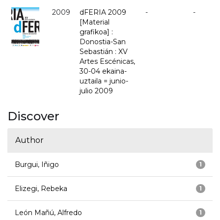
2009
dFERIA 2009
-
-
[Material
grafikoa] :
Donostia-San
Sebastián : XV
Artes Escénicas,
30-04 ekaina-
uztaila = junio-
julio 2009
Discover
Author
Burgui, Iñigo
1
Elizegi, Rebeka
1
León Mañú, Alfredo
1