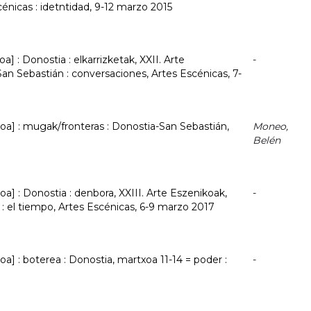
cénicas : idetntidad, 9-12 marzo 2015
a] : Donostia : elkarrizketak, XXII. Arte
-
an Sebastián : conversaciones, Artes Escénicas, 7-
oa] : mugak/fronteras : Donostia-San Sebastián,
Moneo,
Belén
a] : Donostia : denbora, XXIII. Arte Eszenikoak,
-
: el tiempo, Artes Escénicas, 6-9 marzo 2017
a] : boterea : Donostia, martxoa 11-14 = poder :
-