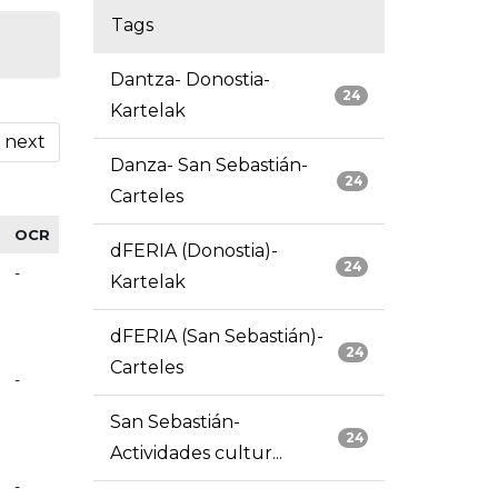
Tags
Dantza- Donostia-
24
Kartelak
next
Danza- San Sebastián-
24
Carteles
OCR
dFERIA (Donostia)-
24
-
Kartelak
dFERIA (San Sebastián)-
24
Carteles
-
San Sebastián-
24
Actividades cultur...
-