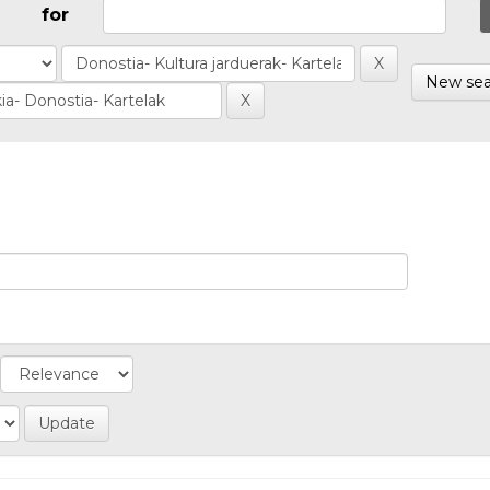
for
New sea