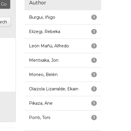
Author
Burgui, Iñigo
1
rch
Elizegi, Rebeka
1
León Mañú, Alfredo
1
Mentxaka, Jon
1
Moneo, Belén
1
Olaizola Lizarralde, Ekain
1
Pikaza, Ane
1
Ponti, Toni
1