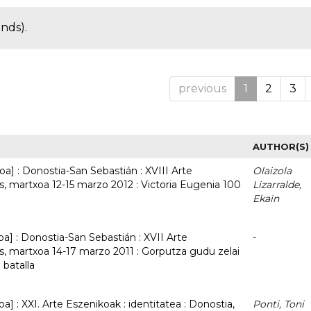
onds).
previous
1
2
3
AUTHOR(S)
oa] : Donostia-San Sebastián : XVIII Arte
Olaizola
, martxoa 12-15 marzo 2012 : Victoria Eugenia 100
Lizarralde,
Ekain
oa] : Donostia-San Sebastián : XVII Arte
-
s, martxoa 14-17 marzo 2011 : Gorputza gudu zelai
batalla
a] : XXI. Arte Eszenikoak : identitatea : Donostia,
Ponti, Toni