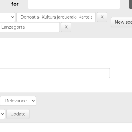
for
New sea