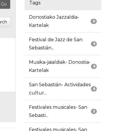
Tags
Donostiako Jazzaldia-
9
rch
Kartelak
Festival de Jazz de San
9
Sebastián...
Musika-jaialdiak- Donostia-
9
Kartelak
San Sebastián- Actividades
6
cultur...
Festivales musicales- San
5
Sebasti...
Festivales musicales- San