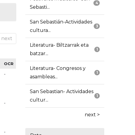
4
Sebasti...
San Sebastián-Actividades
3
cultura...
next
Literatura- Biltzarrak eta
1
batzar...
OCR
Literatura- Congresos y
1
-
asambleas...
San Sebastian- Actividades
1
cultur...
-
next >
-