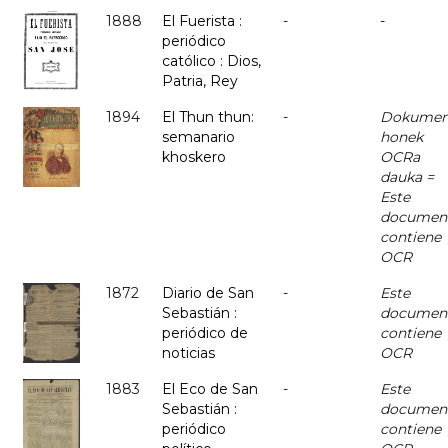
1888
El Fuerista :
-
-
periódico
católico : Dios,
Patria, Rey
1894
El Thun thun:
-
Dokumen
semanario
honek
khoskero
OCRa
dauka =
Este
documen
contiene
OCR
1872
Diario de San
-
Este
Sebastián :
documen
periódico de
contiene
noticias
OCR
1883
El Eco de San
-
Este
Sebastián :
documen
periódico
contiene