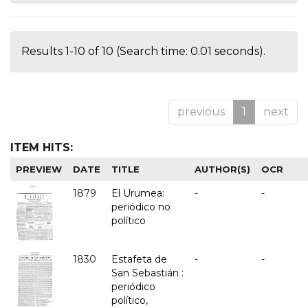
Results 1-10 of 10 (Search time: 0.01 seconds).
previous
1
next
ITEM HITS:
PREVIEW
DATE
TITLE
AUTHOR(S)
OCR
1879
El Urumea:
-
-
periódico no
político
1830
Estafeta de
-
-
San Sebastián :
periódico
político,