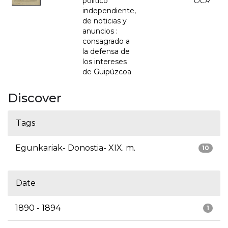
político
OCR
independiente,
de noticias y
anuncios :
consagrado a
la defensa de
los intereses
de Guipúzcoa
Discover
Tags
Egunkariak- Donostia- XIX. m.
10
Date
1890 - 1894
1