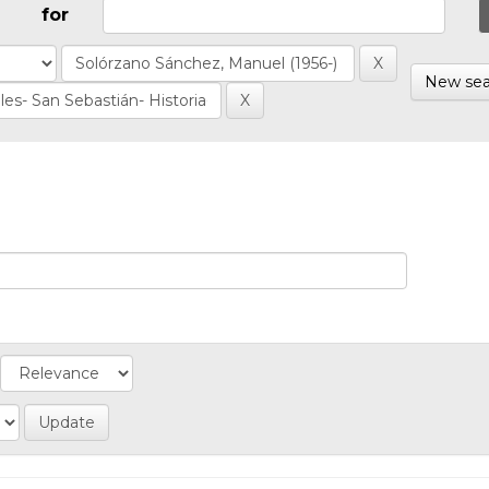
for
New sea