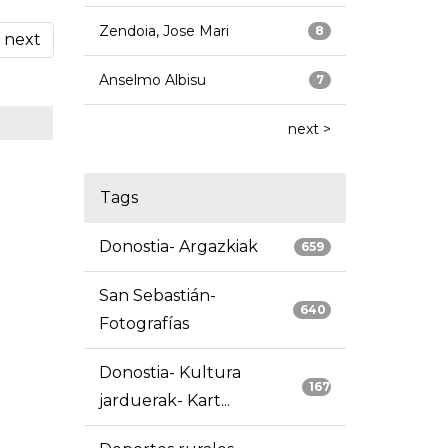
Zendoia, Jose Mari
8
next
Anselmo Albisu
7
next >
Tags
Donostia- Argazkiak
659
San Sebastián-
640
Fotografías
Donostia- Kultura
167
jarduerak- Kart...