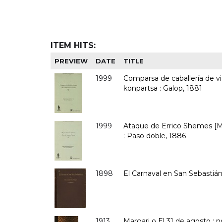
ITEM HITS:
PREVIEW
DATE
TITLE
1999
Comparsa de caballería de vie
konpartsa : Galop, 1881
1999
Ataque de Errico Shemes [M
: Paso doble, 1886
1898
El Carnaval en San Sebastiá
1913
Margari o El 31 de agosto : n