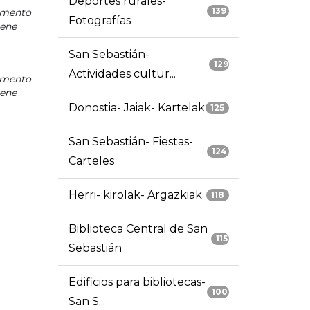
Deportes rurales-
139
mento
Fotografías
iene
San Sebastián-
129
Actividades cultur...
mento
iene
Donostia- Jaiak- Kartelak
125
San Sebastián- Fiestas-
124
Carteles
Herri- kirolak- Argazkiak
118
Biblioteca Central de San
115
Sebastián
Edificios para bibliotecas-
100
San S...