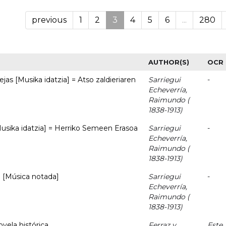
previous
1
2
3
4
5
6
...
280
AUTHOR(S)
OCR
jas [Musika idatzia] = Atso zaldieriaren
Sarriegui
-
Echeverría,
Raimundo (
1838-1913)
usika idatzia] = Herriko Semeen Erasoa
Sarriegui
-
Echeverría,
Raimundo (
1838-1913)
n [Música notada]
Sarriegui
-
Echeverría,
Raimundo (
1838-1913)
ovela histórica
Ferraz y
Este