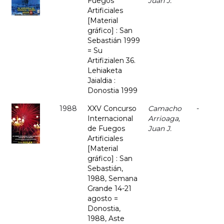
Fuegos
Juan J.
Artificiales
[Material
gráfico] : San
Sebastián 1999
= Su
Artifizialen 36.
Lehiaketa
Jaialdia :
Donostia 1999
1988
XXV Concurso
Camacho
-
Internacional
Arrioaga,
de Fuegos
Juan J.
Artificiales
[Material
gráfico] : San
Sebastián,
1988, Semana
Grande 14-21
agosto =
Donostia,
1988, Aste