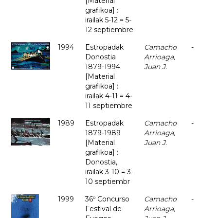
[Material
grafikoa] :
irailak 5-12 = 5-
12 septiembre
1994
Estropadak
Camacho
-
Donostia
Arrioaga,
1879-1994
Juan J.
[Material
grafikoa] :
irailak 4-11 = 4-
11 septiembre
1989
Estropadak
Camacho
-
1879-1989
Arrioaga,
[Material
Juan J.
grafikoa] :
Donostia,
irailak 3-10 = 3-
10 septiembr
1999
36º Concurso
Camacho
-
Festival de
Arrioaga,