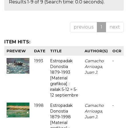
Results 1-9 of 9 (Search time: 0.0 seconds).
previous
1
next
ITEM HITS:
PREVIEW
DATE
TITLE
AUTHOR(S)
OCR
1993
Estropadak
Camacho
-
Donostia
Arrioaga,
1879-1993
Juan J.
[Material
grafikoa] :
irailak 5-12 = 5-
12 septiembre
1998
Estropadak
Camacho
-
Donostia
Arrioaga,
1879-1998
Juan J.
[Material