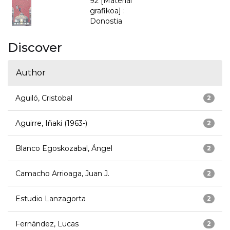
92 [Material
grafikoa] :
Donostia
Discover
Author
Aguiló, Cristobal
2
Aguirre, Iñaki (1963-)
2
Blanco Egoskozabal, Ángel
2
Camacho Arrioaga, Juan J.
2
Estudio Lanzagorta
2
Fernández, Lucas
2