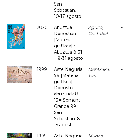
San
Sebastián,
10-17 agosto
2020
Abuztua
Aguiló,
-
Donostian
Cristobal
[Material
grafikoa] :
Abuztua 8-31
= 8-31 agosto
1999
Aste Nagusia
Mentxaka,
-
99 [Material
Yon
grafikoa] :
Donostia,
abuztuak 8-
15 = Semana
Grande 99 :
San
Sebastián, 8-
15 agost
1995
Aste Nagusia
Munoa,
-