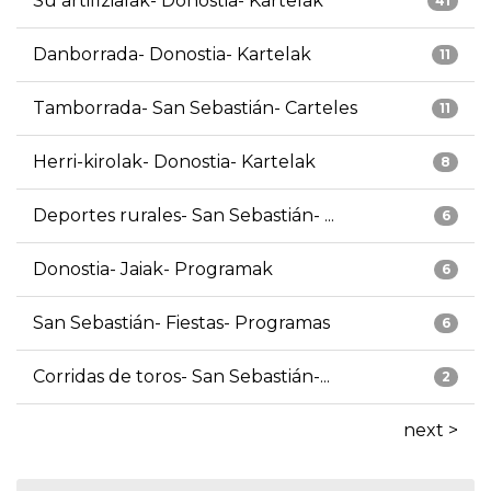
Su artifizialak- Donostia- Kartelak
41
Danborrada- Donostia- Kartelak
11
Tamborrada- San Sebastián- Carteles
11
Herri-kirolak- Donostia- Kartelak
8
Deportes rurales- San Sebastián- ...
6
Donostia- Jaiak- Programak
6
San Sebastián- Fiestas- Programas
6
Corridas de toros- San Sebastián-...
2
next >