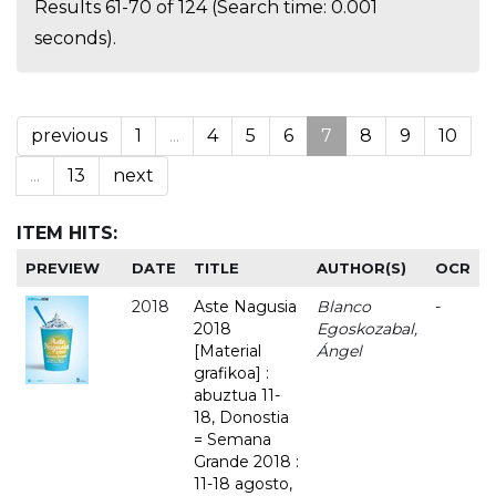
Results 61-70 of 124 (Search time: 0.001
seconds).
previous
1
...
4
5
6
7
8
9
10
...
13
next
ITEM HITS:
PREVIEW
DATE
TITLE
AUTHOR(S)
OCR
2018
Aste Nagusia
Blanco
-
2018
Egoskozabal,
[Material
Ángel
grafikoa] :
abuztua 11-
18, Donostia
= Semana
Grande 2018 :
11-18 agosto,