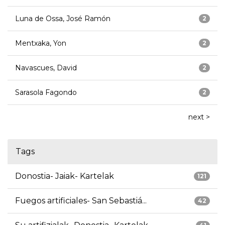
Luna de Ossa, José Ramón
2
Mentxaka, Yon
2
Navascues, David
2
Sarasola Fagondo
2
next >
Tags
Donostia- Jaiak- Kartelak
121
Fuegos artificiales- San Sebastiá...
42