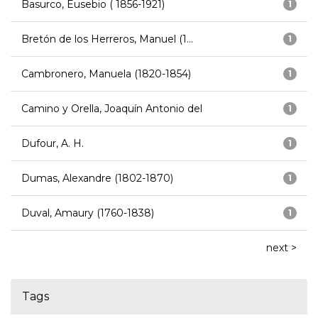
Basurco, Eusebio ( 1856-1921)
1
Bretón de los Herreros, Manuel (1...
1
Cambronero, Manuela (1820-1854)
1
Camino y Orella, Joaquín Antonio del
1
Dufour, A. H.
1
Dumas, Alexandre (1802-1870)
1
Duval, Amaury (1760-1838)
1
next >
Tags