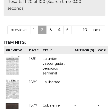
Results 11-20 of 100 (Search time: 0.001
seconds).
previous
1
2
3
4
5
...
10
next
ITEM HITS:
PREVIEW
DATE
TITLE
AUTHOR(S)
OCR
1891
La unión
-
-
vascongada :
periódico
semanal
1889
La libertad
-
-
1877
Cuba en el
-
-