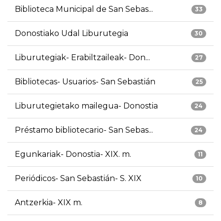
Biblioteca Municipal de San Sebas...
33
Donostiako Udal Liburutegia
30
Liburutegiak- Erabiltzaileak- Don...
27
Bibliotecas- Usuarios- San Sebastián
25
Liburutegietako mailegua- Donostia
24
Préstamo bibliotecario- San Sebas...
24
Egunkariak- Donostia- XIX. m.
11
Periódicos- San Sebastián- S. XIX
10
Antzerkia- XIX m.
8