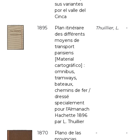
sus variantes
por el valle del
Cinca
1895
Plan itinéraire
Thuillier, L.
-
des différents
moyens de
transport
parisiens
[Material
cartográfico] :
omnibus,
tramways,
bateaux,
chemins de fer /
dressé
specialement
pour l'Almanach
Hachette 1896
par L. Thuillier
1870
Plano de las
-
-
provincias