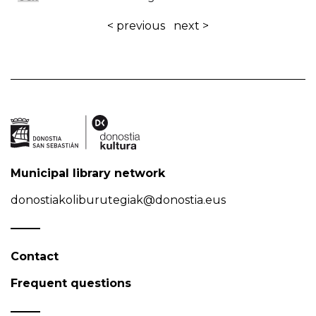
< previous
next >
Municipal library network
donostiakoliburutegiak@donostia.eus
Contact
Frequent questions