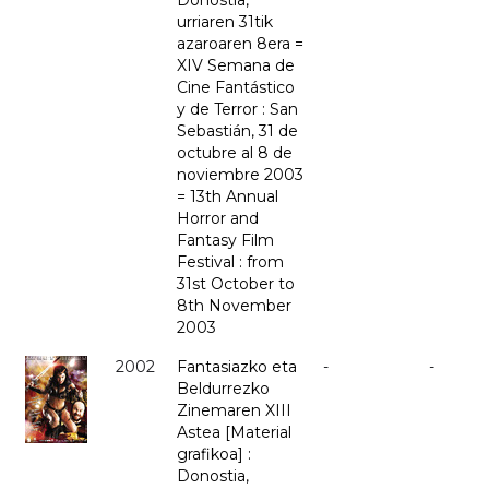
Donostia,
urriaren 31tik
azaroaren 8era =
XIV Semana de
Cine Fantástico
y de Terror : San
Sebastián, 31 de
octubre al 8 de
noviembre 2003
= 13th Annual
Horror and
Fantasy Film
Festival : from
31st October to
8th November
2003
2002
Fantasiazko eta
-
-
Beldurrezko
Zinemaren XIII
Astea [Material
grafikoa] :
Donostia,