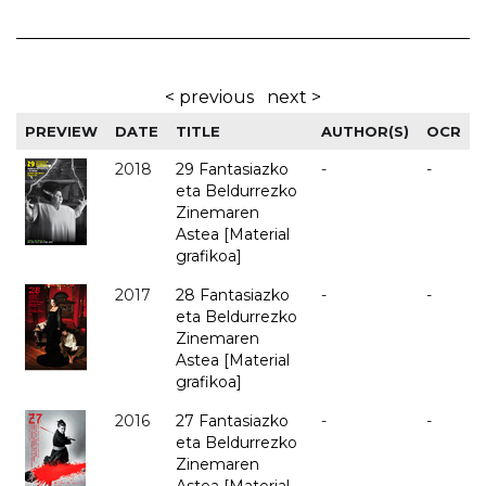
< previous
next >
PREVIEW
DATE
TITLE
AUTHOR(S)
OCR
2018
29 Fantasiazko
-
-
eta Beldurrezko
Zinemaren
Astea [Material
grafikoa]
2017
28 Fantasiazko
-
-
eta Beldurrezko
Zinemaren
Astea [Material
grafikoa]
2016
27 Fantasiazko
-
-
eta Beldurrezko
Zinemaren