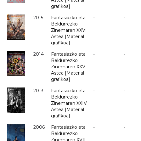
Astea [Material
grafikoa]
2015
Fantasiazko eta
-
-
Beldurrezko
Zinemaren XXVI
Astea [Material
grafikoa]
2014
Fantasiazko eta
-
-
Beldurrezko
Zinemaren XXV.
Astea [Material
grafikoa]
2013
Fantasiazko eta
-
-
Beldurrezko
Zinemaren XXIV.
Astea [Material
grafikoa]
2006
Fantasiazko eta
-
-
Beldurrezko
Zinemaren XVII.