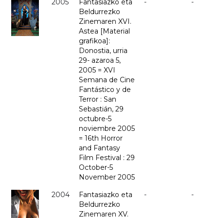
2005
Fantasiazko eta
-
-
Beldurrezko
Zinemaren XVI.
Astea [Material
grafikoa]:
Donostia, urria
29- azaroa 5,
2005 = XVI
Semana de Cine
Fantástico y de
Terror : San
Sebastián, 29
octubre-5
noviembre 2005
= 16th Horror
and Fantasy
Film Festival : 29
October-5
November 2005
2004
Fantasiazko eta
-
-
Beldurrezko
Zinemaren XV.