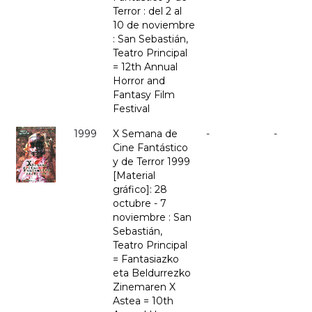
Terror : del 2 al
10 de noviembre
: San Sebastián,
Teatro Principal
= 12th Annual
Horror and
Fantasy Film
Festival
1999
X Semana de
-
-
Cine Fantástico
y de Terror 1999
[Material
gráfico]: 28
octubre - 7
noviembre : San
Sebastián,
Teatro Principal
= Fantasiazko
eta Beldurrezko
Zinemaren X
Astea = 10th