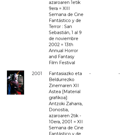
azaroaren 1etik
9era = XIII
Semana de Cine
Fantástico y de
Terror : San
Sebastián, 1 al 9
de noviembre
2002 = 13th
Annual Horror
and Fantasy
Film Festival
2001
Fantasiazko eta
-
-
Beldurrezko
Zinemaren XII
Astea [Material
grafikoa]:
Antzoki Zaharra,
Donostia,
azaroaren 2tik -
10era, 2001 = XII
Semana de Cine
Fantástico y de