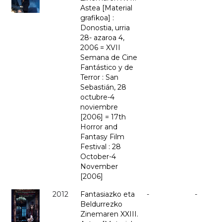
Astea [Material
grafikoa] :
Donostia, urria
28- azaroa 4,
2006 = XVII
Semana de Cine
Fantástico y de
Terror : San
Sebastián, 28
octubre-4
noviembre
[2006] = 17th
Horror and
Fantasy Film
Festival : 28
October-4
November
[2006]
2012
Fantasiazko eta
-
-
Beldurrezko
Zinemaren XXIII.