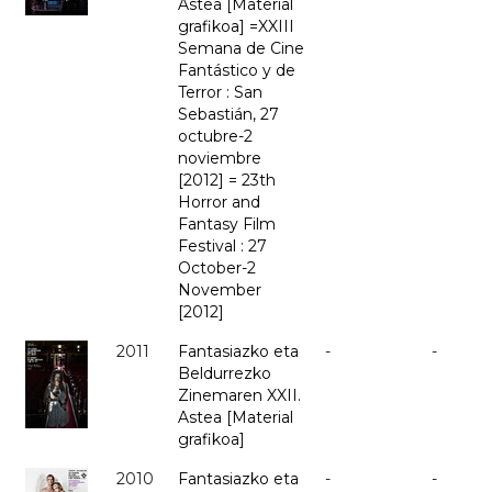
Astea [Material
grafikoa] =XXIII
Semana de Cine
Fantástico y de
Terror : San
Sebastián, 27
octubre-2
noviembre
[2012] = 23th
Horror and
Fantasy Film
Festival : 27
October-2
November
[2012]
2011
Fantasiazko eta
-
-
Beldurrezko
Zinemaren XXII.
Astea [Material
grafikoa]
2010
Fantasiazko eta
-
-