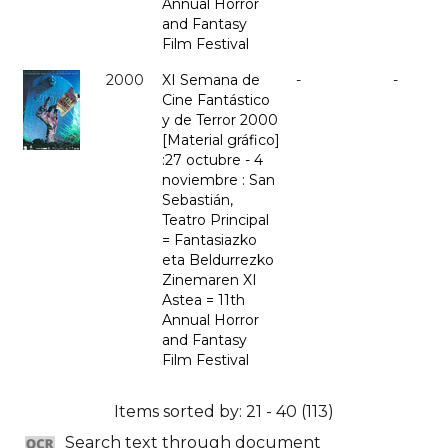
Annual Horror
and Fantasy
Film Festival
2000
XI Semana de
-
-
Cine Fantástico
y de Terror 2000
[Material gráfico]
:27 octubre - 4
noviembre : San
Sebastián,
Teatro Principal
= Fantasiazko
eta Beldurrezko
Zinemaren XI
Astea = 11th
Annual Horror
and Fantasy
Film Festival
Items sorted by: 21 - 40 (113)
Search text through document