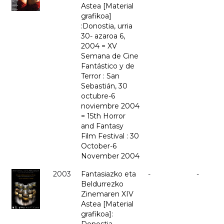
Astea [Material
grafikoa]
:Donostia, urria
30- azaroa 6,
2004 = XV
Semana de Cine
Fantástico y de
Terror : San
Sebastián, 30
octubre-6
noviembre 2004
= 15th Horror
and Fantasy
Film Festival : 30
October-6
November 2004
2003
Fantasiazko eta
-
-
Beldurrezko
Zinemaren XIV
Astea [Material
grafikoa]: