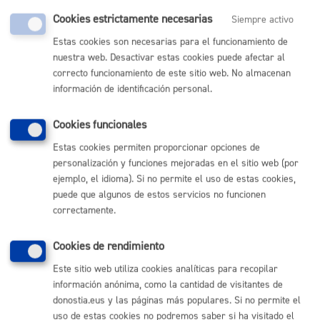
Cookies estrictamente necesarias
Siempre activo
Comunícate con el Ayuntamiento de Donostia / San
Sebastián
Estas cookies son necesarias para el funcionamiento de
nuestra web. Desactivar estas cookies puede afectar al
(gratuito desde Donostia / San Sebastián)
010
correcto funcionamiento de este sitio web. No almacenan
(+34) 943 481 000
información de identificación personal.
Buzón de la ciudadanía
Informar de un error en la web
Cookies funcionales
Estas cookies permiten proporcionar opciones de
personalización y funciones mejoradas en el sitio web (por
Enlaces útiles
ejemplo, el idioma). Si no permite el uso de estas cookies,
Ofertas de empleo
puede que algunos de estos servicios no funcionen
Perfil del contratante
correctamente.
Sede electrónica
Mapas - GeoDonostia
Cookies de rendimiento
Sala de prensa
Mapa web
Este sitio web utiliza cookies analíticas para recopilar
información anónima, como la cantidad de visitantes de
donostia.eus y las páginas más populares. Si no permite el
Otras páginas web corporativas
uso de estas cookies no podremos saber si ha visitado el