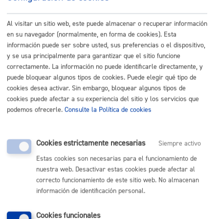
Reglamento
Acción Social
Al visitar un sitio web, este puede almacenar o recuperar información
Bienestar Social
en su navegador (normalmente, en forma de cookies). Esta
Cultura Y Deportes
información puede ser sobre usted, sus preferencias o el dispositivo,
y se usa principalmente para garantizar que el sitio funcione
Hacienda Local
correctamente. La información no puede identificarle directamente, y
Juventud, Educación, Cooperación Y Derechos
puede bloquear algunos tipos de cookies. Puede elegir qué tipo de
Humanos
cookies desea activar. Sin embargo, bloquear algunos tipos de
Mantenimiento Y Servicios
cookies puede afectar a su experiencia del sitio y los servicios que
podemos ofrecerle.
Consulte la Política de cookies
Medio Ambiente
Sanidad Y Consumo
Reglamento Municipal Del
Cookies estrictamente necesarias
Siempre activo
Servicio Público De Parque
Estas cookies son necesarias para el funcionamiento de
Público De Huertas Urbanas.
nuestra web. Desactivar estas cookies puede afectar al
Movilidad Y Vías Públicas
correcto funcionamiento de este sitio web. No almacenan
Organización Municipal
información de identificación personal.
Participación Ciudadana
Cookies funcionales
Urbanismo