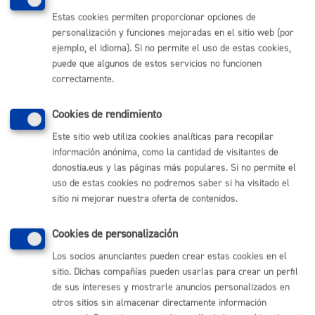
Vivienda
Estas cookies permiten proporcionar opciones de
personalización y funciones mejoradas en el sitio web (por
ejemplo, el idioma). Si no permite el uso de estas cookies,
puede que algunos de estos servicios no funcionen
correctamente.
Comunícate con el Ayuntamiento de Donostia / San
Sebastián
Cookies de rendimiento
(gratuito desde Donostia / San Sebastián)
010
Este sitio web utiliza cookies analíticas para recopilar
(+34) 943 481 000
información anónima, como la cantidad de visitantes de
Buzón de la ciudadanía
donostia.eus y las páginas más populares. Si no permite el
Informar de un error en la web
uso de estas cookies no podremos saber si ha visitado el
sitio ni mejorar nuestra oferta de contenidos.
Enlaces útiles
Cookies de personalización
Ofertas de empleo
Los socios anunciantes pueden crear estas cookies en el
Perfil del contratante
sitio. Dichas compañías pueden usarlas para crear un perfil
Sede electrónica
de sus intereses y mostrarle anuncios personalizados en
Mapas - GeoDonostia
otros sitios sin almacenar directamente información
Sala de prensa