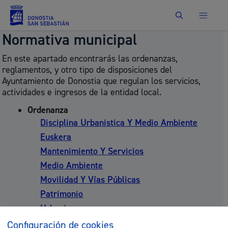
Buscar
Normativa municipal
En este apartado encontrarás las ordenanzas,
reglamentos, y otro tipo de disposiciones del
Ayuntamiento de Donostia que regulan los servicios,
actividades e ingresos de la entidad local.
Ordenanza
Disciplina Urbanistica Y Medio Ambiente
Euskera
Mantenimiento Y Servicios
Medio Ambiente
Movilidad Y Vías Públicas
Patrimonio
Urbanismo
Vivienda
Configuración de cookies