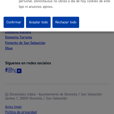
personal. Donostia.eus no utiliza a día de hoy cookies de este
Mapa web
tipo ni anuncios ajenos.
Otras páginas web corporativas
Confirmar
Aceptar todo
Rechazar todo
Donostia Kirola
Donostia Kultura
Donostia Turismo
Fomento de San Sebastián
Dbus
Síguenos en redes sociales
© Donostiako Udala - Ayuntamiento de Donostia / San Sebastián
Ijentea 1, 20003 Donostia / San Sebastián
Aviso legal
Política de privacidad