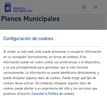
Buscar
Plenos Municipales
Proposición normativa, presentada por el Grupo
Configuración de cookies
EH BILDU, para la modificación de la Ordenanza
Fiscal Reguladora del Impuesto sobre Vehículos de
Tracción Mecánica. (Art. 10.3.2.) (ORER-40)
Al visitar un sitio web, este puede almacenar o recuperar información
en su navegador (normalmente, en forma de cookies). Esta
Fecha del pleno:
09/25/2025
Comisión:
Comisión de Hacienda
información puede ser sobre usted, sus preferencias o el dispositivo,
y se usa principalmente para garantizar que el sitio funcione
Documentos
correctamente. La información no puede identificarle directamente, y
puede bloquear algunos tipos de cookies. Puede elegir qué tipo de
36.- 764.-EHBildu_AP_IVTM_eu_SIN.pdf
cookies desea activar. Sin embargo, bloquear algunos tipos de
36.- 764.-EHBildu_AP_IVTM_SIN.pdf
cookies puede afectar a su experiencia del sitio y los servicios que
podemos ofrecerle.
Consulte la Política de cookies