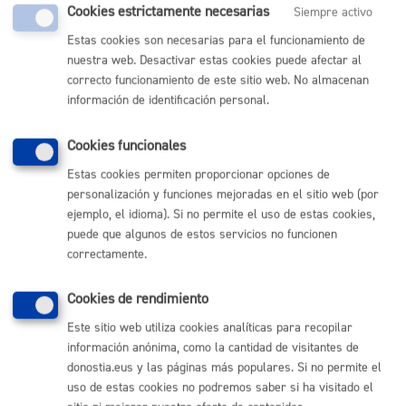
Comunícate con el Ayuntamiento de Donostia / San
Cookies estrictamente necesarias
Siempre activo
Sebastián
Estas cookies son necesarias para el funcionamiento de
(gratuito desde Donostia / San Sebastián)
nuestra web. Desactivar estas cookies puede afectar al
010
correcto funcionamiento de este sitio web. No almacenan
(+34) 943 481 000
información de identificación personal.
Buzón de la ciudadanía
Informar de un error en la web
Cookies funcionales
Estas cookies permiten proporcionar opciones de
Enlaces útiles
personalización y funciones mejoradas en el sitio web (por
ejemplo, el idioma). Si no permite el uso de estas cookies,
Ofertas de empleo
puede que algunos de estos servicios no funcionen
Perfil del contratante
correctamente.
Sede electrónica
Mapas - GeoDonostia
Sala de prensa
Cookies de rendimiento
Mapa web
Este sitio web utiliza cookies analíticas para recopilar
información anónima, como la cantidad de visitantes de
Otras páginas web corporativas
donostia.eus y las páginas más populares. Si no permite el
uso de estas cookies no podremos saber si ha visitado el
Donostia Kirola