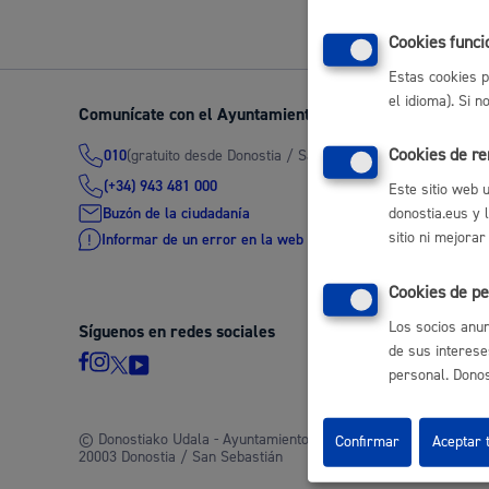
Movilidad
Cookies funci
Estas cookies p
el idioma). Si 
Comunícate con el Ayuntamiento de Donostia / San Seb
Cookies de r
(gratuito desde Donostia / San Sebastián)
010
Seguridad ciudadana y emergencias
(+34) 943 481 000
Este sitio web 
Buzón de la ciudadanía
donostia.eus y 
sitio ni mejorar
Informar de un error en la web
Cookies de pe
Salud Pública, animales y consumo
Los socios anun
Síguenos en redes sociales
de sus interese
personal. Donost
Infancia y juventud
© Donostiako Udala - Ayuntamiento de Donostia / San Sebastián
Confirmar
Aceptar 
20003 Donostia / San Sebastián