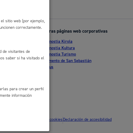
 residuos y medioambiente
el sitio web (por ejemplo,
funcionen correctamente.
Otras páginas web corporativas
Donostia Kirola
nte
Donostia Kultura
d de visitantes de
Donostia Turismo
s saber si ha visitado el
tia
Fomento de San Sebastián
Dbus
co y empleo
rlas para crear un perfil
amente información
humanos y convivencia
ítica de privacidad
Política de cookies
Declaración de accesibilidad