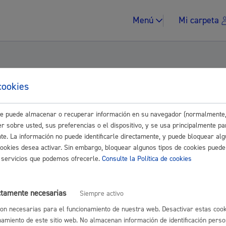
Menú
Mi carpeta
cookies
s Grupos EAJ/PNV, EH Bildu, Socialistas Do
este puede almacenar o recuperar información en su navegador (normalmente,
de un instituto público en Aiete.
Impuestos y multa
r sobre usted, sus preferencias o el dispositivo, y se usa principalmente pa
nte. La información no puede identificarle directamente, y puede bloquear alg
cookies desea activar. Sin embargo, bloquear algunos tipos de cookies puede
Control.
os servicios que podemos ofrecerle.
Consulte la Política de cookies
Vivienda y urban
ctamente necesarias
Siempre activo
on necesarias para el funcionamiento de nuestra web. Desactivar estas cook
namiento de este sitio web. No almacenan información de identificación perso