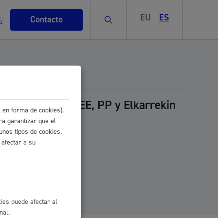
EU
ES
Buscar
Contacto
nostiarras PSE-EE, PP y Elkarrekin
 en forma de cookies).
s
ra garantizar que el
unos tipos de cookies.
 afectar a su
ismo
ies puede afectar al
nal.