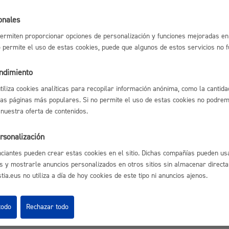
Espacio público,
onales
ermiten proporcionar opciones de personalización y funciones mejoradas en 
no permite el uso de estas cookies, puede que algunos de estos servicios no 
astián
Enlaces útiles
Ofertas de empleo
endimiento
Euskera
Perfil del contrata
utiliza cookies analíticas para recopilar información anónima, como la cantida
Sede electrónica
las páginas más populares. Si no permite el uso de estas cookies no podremo
Mapas - GeoDonos
 nuestra oferta de contenidos.
Sala de prensa
Mapa web
rsonalización
Desarrollo económi
ciantes pueden crear estas cookies en el sitio. Dichas compañías pueden usa
s y mostrarle anuncios personalizados en otros sitios sin almacenar direct
ia.eus no utiliza a día de hoy cookies de este tipo ni anuncios ajenos.
Igualdad, derechos 
Aviso legal
Pol
 Ijentea 1,
todo
Rechazar todo