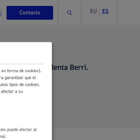
EU
ES
Buscar
Contacto
ción oficial de Benta Berri.
 en forma de cookies).
s
ra garantizar que el
unos tipos de cookies.
 afectar a su
ismo
ies puede afectar al
nal.