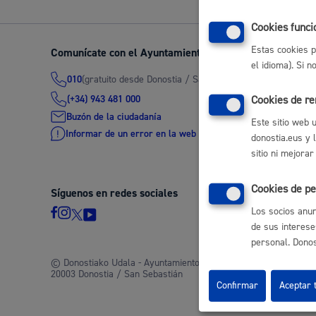
Movilidad
Cookies funci
Estas cookies p
Comunícate con el Ayuntamiento de Donostia / San Seb
el idioma). Si 
(gratuito desde Donostia / San Sebastián)
010
(+34) 943 481 000
Cookies de r
Seguridad ciudadana y emergencias
Buzón de la ciudadanía
Este sitio web 
Informar de un error en la web
donostia.eus y 
sitio ni mejorar
Cookies de pe
Síguenos en redes sociales
Salud Pública, animales y consumo
Los socios anun
de sus interese
personal. Donost
© Donostiako Udala - Ayuntamiento de Donostia / San Sebastián
20003 Donostia / San Sebastián
Infancia y juventud
Confirmar
Aceptar 