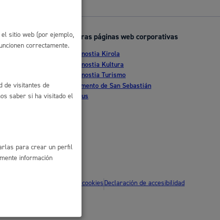
 residuos y medioambiente
el sitio web (por ejemplo,
Otras páginas web corporativas
funcionen correctamente.
Donostia Kirola
nte
Donostia Kultura
Donostia Turismo
tia
Fomento de San Sebastián
d de visitantes de
Dbus
s saber si ha visitado el
co y empleo
rlas para crear un perfil
amente información
ítica de privacidad
Política de cookies
Declaración de accesibilidad
humanos y convivencia