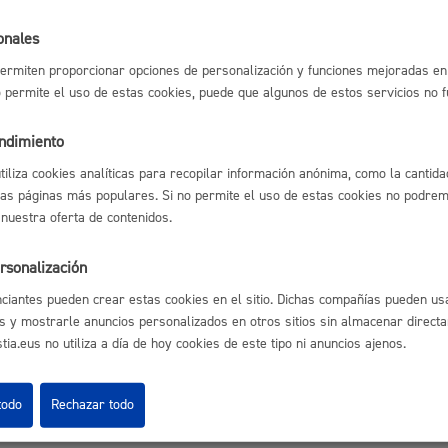
Espacio público,
onales
ermiten proporcionar opciones de personalización y funciones mejoradas en 
astián
Enlaces útiles
no permite el uso de estas cookies, puede que algunos de estos servicios no 
Ofertas de empleo
Perfil del contrata
endimiento
Sede electrónica
Euskera
Mapas - GeoDonos
utiliza cookies analíticas para recopilar información anónima, como la cantida
Sala de prensa
las páginas más populares. Si no permite el uso de estas cookies no podremo
Mapa web
 nuestra oferta de contenidos.
rsonalización
Desarrollo económi
ciantes pueden crear estas cookies en el sitio. Dichas compañías pueden usa
s y mostrarle anuncios personalizados en otros sitios sin almacenar direct
ia.eus no utiliza a día de hoy cookies de este tipo ni anuncios ajenos.
Aviso legal
Pol
 Ijentea 1,
Igualdad, derechos 
todo
Rechazar todo