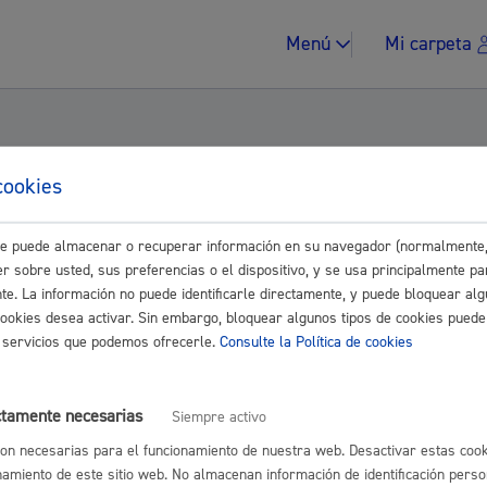
Menú
Mi carpeta
cookies
Grupo PSE-EE, sobre las viviendas de protec
este puede almacenar o recuperar información en su navegador (normalmente,
Impuestos y multa
r sobre usted, sus preferencias o el dispositivo, y se usa principalmente pa
Control.
nte. La información no puede identificarle directamente, y puede bloquear alg
cookies desea activar. Sin embargo, bloquear algunos tipos de cookies puede
os servicios que podemos ofrecerle.
Consulte la Política de cookies
Vivienda y urban
ctamente necesarias
Siempre activo
on necesarias para el funcionamiento de nuestra web. Desactivar estas cook
namiento de este sitio web. No almacenan información de identificación perso