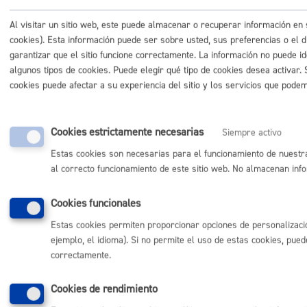
Donostia Kultura
Donostia Turismo
Al visitar un sitio web, este puede almacenar o recuperar información e
Fomento de San Sebastián
cookies). Esta información puede ser sobre usted, sus preferencias o el d
Dbus
garantizar que el sitio funcione correctamente. La información no puede id
algunos tipos de cookies. Puede elegir qué tipo de cookies desea activar.
cookies puede afectar a su experiencia del sitio y los servicios que pode
Síguenos en redes sociales
Cookies estrictamente necesarias
Siempre activo
Estas cookies son necesarias para el funcionamiento de nuestr
al correcto funcionamiento de este sitio web. No almacenan info
© Donostiako Udala - Ayuntamiento de Donostia / San Sebastián
Ijentea 1, 20003 Donostia / San Sebastián
Cookies funcionales
Aviso legal
Política de privacidad
Estas cookies permiten proporcionar opciones de personalizació
Política de cookies
ejemplo, el idioma). Si no permite el uso de estas cookies, pue
Declaración de accesibilidad
correctamente.
Cookies de rendimiento